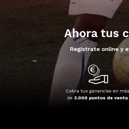
Ahora tus c
Regístrate online y 
Cobra tus ganancias en má
de
3.000 puntos de venta