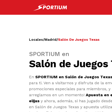
Locales
/
Madrid
/
Salón De Juegos Texas
SPORTIUM en
Salón de Juegos
En
SPORTIUM en Salón de Juegos Texa
para ti. Ven a visitarnos y disfruta de la e
promociones especiales para miembros, y s
arreglamos en un momento!
Apuesta en e
elijas
y ahora, además, si has jugado desd
en Salón de Juegos Texas y apuesta utiliza