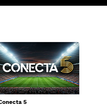
Conecta 5