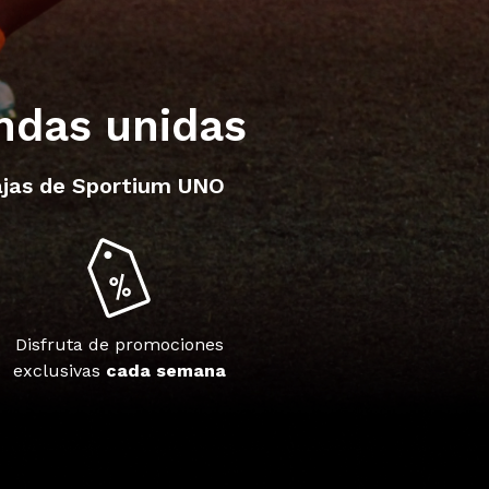
endas unidas
tajas de Sportium UNO
Disfruta de promociones
exclusivas
cada semana