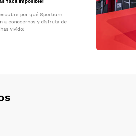
s fácil imposible!
 Descubre por qué Sportium
en a conocernos y disfruta de
has vivido!
os