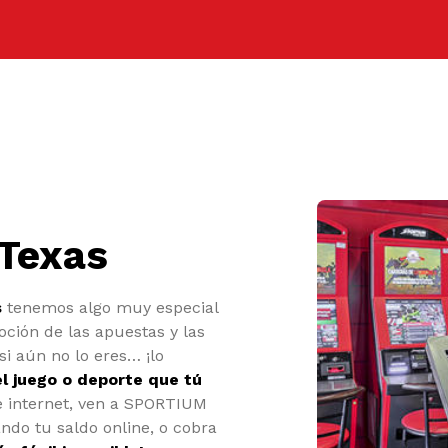
 Texas
s
tenemos algo muy especial
moción de las apuestas y las
i aún no lo eres… ¡lo
l juego o deporte que tú
e internet, ven a SPORTIUM
ndo tu saldo online, o cobra