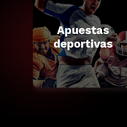
Apuestas
deportivas