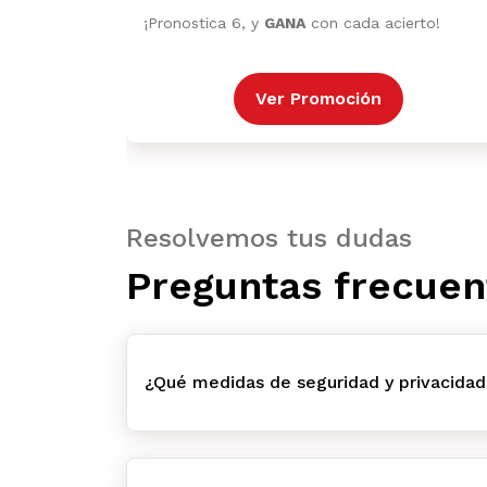
¡Pronostica 6, y
GANA
con cada acierto!
Ver Promoción
Resolvemos tus dudas
Preguntas frecuen
¿Qué medidas de seguridad y privacidad