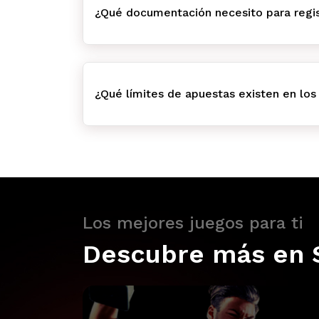
¿Qué documentación necesito para regis
¿Qué límites de apuestas existen en los
Los mejores juegos para ti
Descubre más en 