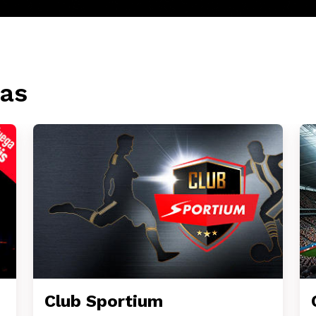
as
Club Sportium