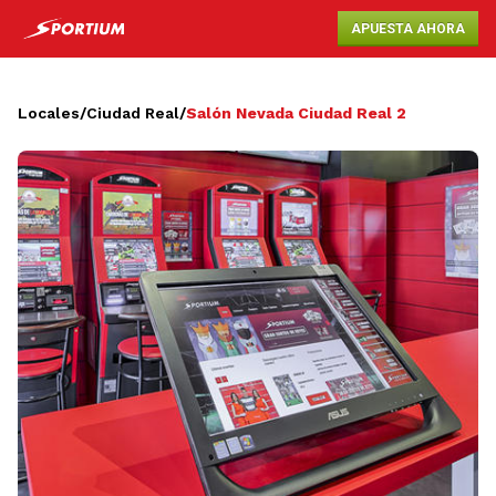
APUESTA AHORA
Locales
/
Ciudad Real
/
Salón Nevada Ciudad Real 2