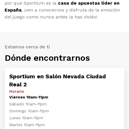
por qué Sportium es la
casa de apuestas líder en
España
, ¡ven a conocernos y disfruta de la emoción
del juego como nunca antes la has vivido!
Estamos cerca de tí
Dónde encontrarnos
Sportium en Salón Nevada Ciudad
Real 2
Horario
Viernes 10am-11pm
Sábado 10am-11pm
Domingo 10am-11pm
Lunes 10am-11pm
Martes 10am-11pm