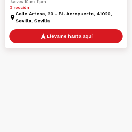
Jueves 10am-11pm
Dirección
Calle Artesa, 20 - P.I. Aeropuerto, 41020,
Sevilla, Sevilla
Llévame hasta aquí