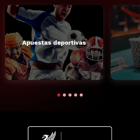
Apuestas deportivas