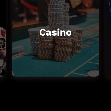
Casino