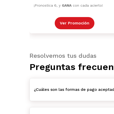
¡Pronostica 6, y
GANA
con cada acierto!
Ver Promoción
Resolvemos tus dudas
Preguntas frecuen
¿Cuáles son las formas de pago aceptad