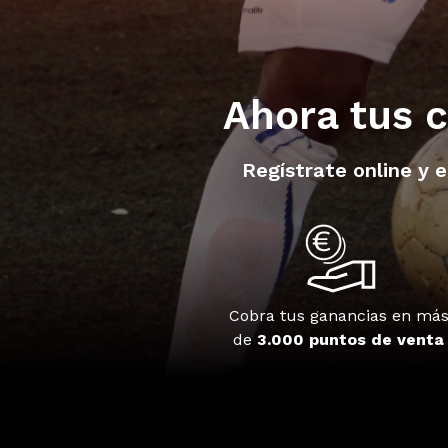
Ahora tus c
Regístrate online y 
Cobra tus ganancias en má
de
3.000 puntos de venta