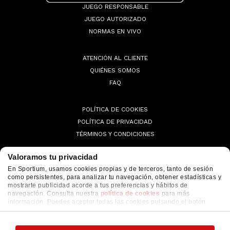
JUEGO RESPONSABLE
JUEGO AUTORIZADO
NORMAS EN VIVO
ATENCIÓN AL CLIENTE
QUIÉNES SOMOS
FAQ
POLÍTICA DE COOKIES
POLÍTICA DE PRIVACIDAD
TÉRMINOS Y CONDICIONES
Valoramos tu privacidad
En Sportium, usamos cookies propias y de terceros, tanto de sesión
como persistentes, para analizar tu navegación, obtener estadísticas y
© 2026 Sportium. All Rights Reserved.
mostrarte publicidad acorde a tus preferencias y hábitos de
navegación. Consulta nuestra
política de cookies
para más
información. Puedes aceptar todas las cookies pulsando el botón
"ACEPTAR" o configurarlas o rechazar su uso pulsando el botón
"CONFIGURAR"