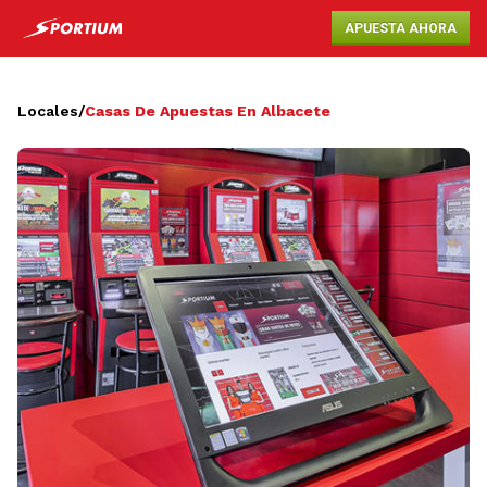
APUESTA AHORA
Locales
/
Casas De Apuestas En Albacete