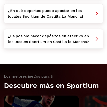
¿En qué deportes puedo apostar en los
locales Sportium de Castilla La Mancha?
¿Es posible hacer depósitos en efectivo en
los locales Sportium en Castilla la Mancha?
Los mejores juegos para ti
Descubre más en Sportium