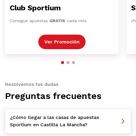
Club Sportium
S
Consigue apuestas
GRATIS
cada mes
¡P
Ver Promoción
Resolvemos tus dudas
Preguntas frecuentes
¿Cómo llegar a las casas de apuestas
Sportium en Castilla La Mancha?