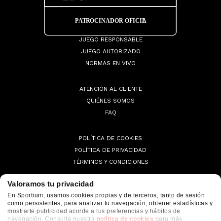
JUEGO RESPONSABLE
JUEGO AUTORIZADO
NORMAS EN VIVO
ATENCIÓN AL CLIENTE
QUIÉNES SOMOS
FAQ
POLÍTICA DE COOKIES
POLÍTICA DE PRIVACIDAD
TÉRMINOS Y CONDICIONES
Valoramos tu privacidad
En Sportium, usamos cookies propias y de terceros, tanto de sesión
como persistentes, para analizar tu navegación, obtener estadísticas y
© 2026 Sportium. All Rights Reserved.
mostrarte publicidad acorde a tus preferencias y hábitos de
navegación. Consulta nuestra
política de cookies
para más