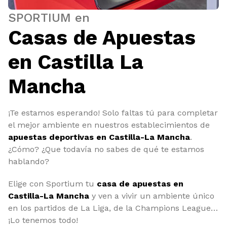
SPORTIUM en
Casas de Apuestas
en Castilla La
Mancha
¡Te estamos esperando! Solo faltas tú para completar
el mejor ambiente en nuestros establecimientos de
apuestas deportivas en Castilla-La Mancha
.
¿Cómo? ¿Que todavía no sabes de qué te estamos
hablando?
Elige con Sportium tu
casa de apuestas en
Castilla-La Mancha
y ven a vivir un ambiente único
en los partidos de La Liga, de la Champions League…
¡Lo tenemos todo!