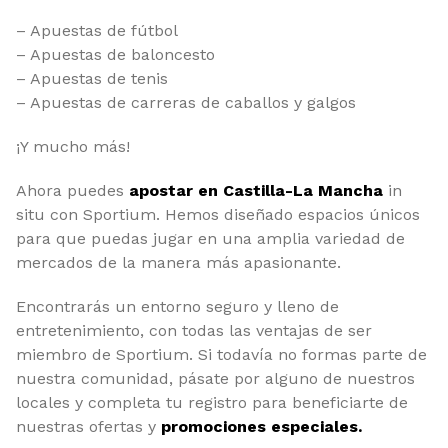
– Apuestas de fútbol
– Apuestas de baloncesto
– Apuestas de tenis
– Apuestas de carreras de caballos y galgos
¡Y mucho más!
Ahora puedes
apostar en Castilla-La Mancha
in
situ con Sportium. Hemos diseñado espacios únicos
para que puedas jugar en una amplia variedad de
mercados de la manera más apasionante.
Encontrarás un entorno seguro y lleno de
entretenimiento, con todas las ventajas de ser
miembro de Sportium. Si todavía no formas parte de
nuestra comunidad, pásate por alguno de nuestros
locales y completa tu registro para beneficiarte de
nuestras ofertas y
promociones especiales.