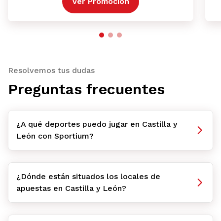
Ver Promoción
Resolvemos tus dudas
Preguntas frecuentes
¿A qué deportes puedo jugar en Castilla y
León con Sportium?
¿Dónde están situados los locales de
apuestas en Castilla y León?