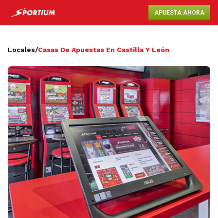
APUESTA AHORA
Locales
/
Casas De Apuestas En Castilla Y León