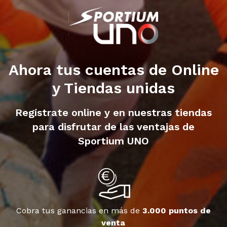
Ahora tus cuentas de Online
y Tiendas unidas
Regístrate online y en nuestras tiendas
para disfrutar de las ventajas de
Sportium UNO
Cobra tus ganancias en más de
3.000 puntos de
venta