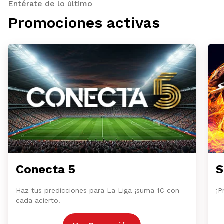
Entérate de lo último
Promociones activas
Conecta 5
S
Haz tus predicciones para La Liga ¡suma 1€ con
¡P
cada acierto!