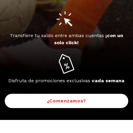
Transfiere tu saldo entre ambas cuentas
¡con un
solo click!
Disfruta de promociones exclusivas
cada semana
¿Comenzamos?