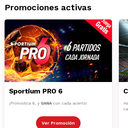
Promociones activas
Sportium PRO 6
C
¡Pronostica 6, y
GANA
con cada acierto!
Ha
ca
Ver Promoción