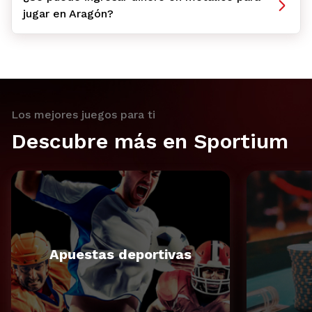
jugar en Aragón?
Los mejores juegos para ti
Descubre más en Sportium
Apuestas deportivas