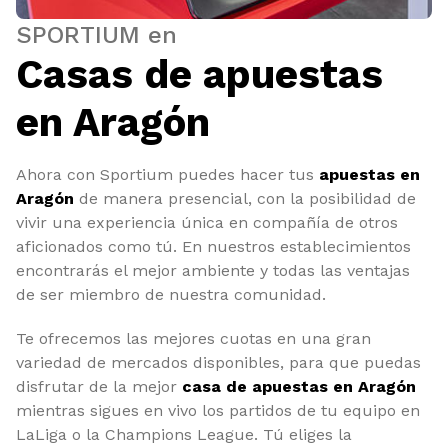
SPORTIUM en
Casas de apuestas
en Aragón
Ahora con Sportium puedes hacer tus
apuestas en
Aragón
de manera presencial, con la posibilidad de
vivir una experiencia única en compañía de otros
aficionados como tú. En nuestros establecimientos
encontrarás el mejor ambiente y todas las ventajas
de ser miembro de nuestra comunidad.
Te ofrecemos las mejores cuotas en una gran
variedad de mercados disponibles, para que puedas
disfrutar de la mejor
casa de apuestas en Aragón
mientras sigues en vivo los partidos de tu equipo en
LaLiga o la Champions League. Tú eliges la