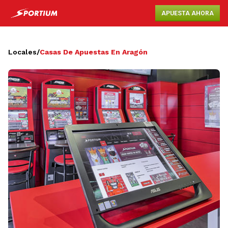
APUESTA AHORA
Locales
/
Casas De Apuestas En Aragón