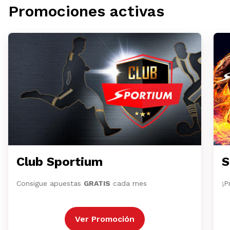
Promociones activas
Club Sportium
S
Consigue apuestas
GRATIS
cada mes
¡P
Ver Promoción