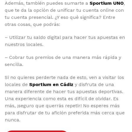
Además, también puedes sumarte a
Sportium UNO
,
que te da la opción de unificar tu cuenta online con
tu cuenta presencial. ¿Y eso qué significa? Entre
otras cosas, que podrás:
– Utilizar tu saldo digital para hacer tus apuestas en
nuestros locales.
– Cobrar tus premios de una manera más rápida y
sencilla.
Si no quieres perderte nada de esto, ven a visitar los
locales de
Sportium en Cádiz
y disfruta de una
manera diferente de hacer tus apuestas deportivas.
Una experiencia como esta es difícil de olvidar. Es
más, ¡seguro que querrás repetir! No esperes más
para disfrutar de tu afición preferida más cerca que
nunca.