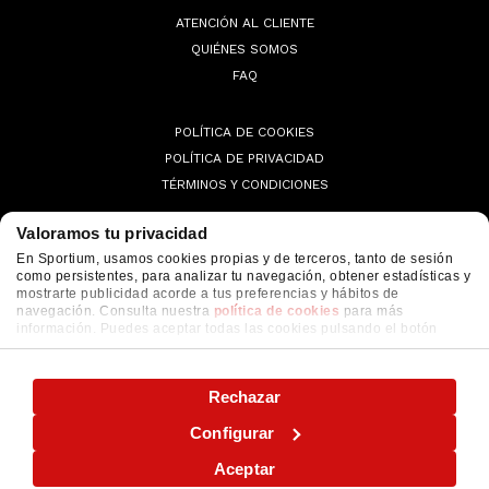
ATENCIÓN AL CLIENTE
QUIÉNES SOMOS
FAQ
POLÍTICA DE COOKIES
POLÍTICA DE PRIVACIDAD
TÉRMINOS Y CONDICIONES
Valoramos tu privacidad
En Sportium, usamos cookies propias y de terceros, tanto de sesión
como persistentes, para analizar tu navegación, obtener estadísticas y
© 2026 Sportium. All Rights Reserved.
mostrarte publicidad acorde a tus preferencias y hábitos de
navegación. Consulta nuestra
política de cookies
para más
información. Puedes aceptar todas las cookies pulsando el botón
"ACEPTAR" o configurarlas o rechazar su uso pulsando el botón
"CONFIGURAR"
Rechazar
Configurar
Aceptar