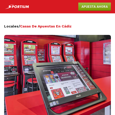
APUESTA AHORA
Locales
/
Casas De Apuestas En Cádiz