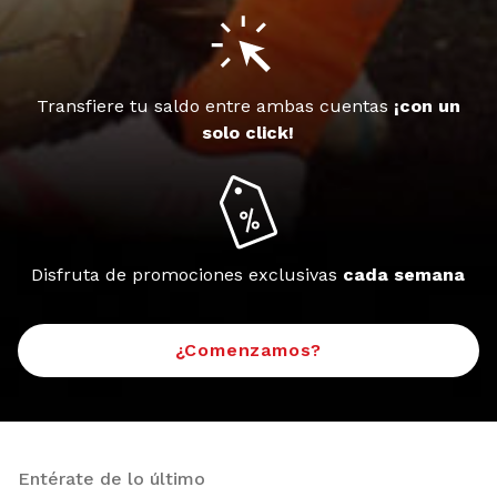
Transfiere tu saldo entre ambas cuentas
¡con un
solo click!
Disfruta de promociones exclusivas
cada semana
¿Comenzamos?
Entérate de lo último