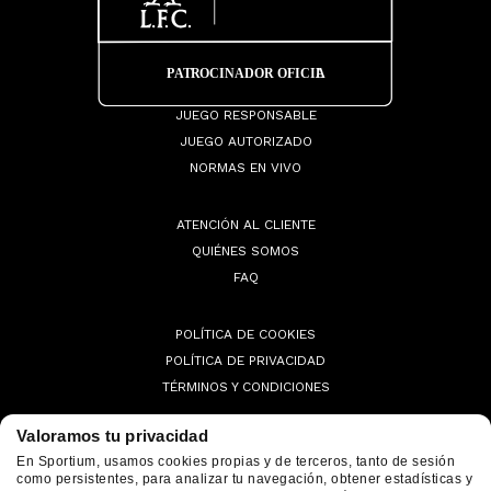
JUEGO RESPONSABLE
JUEGO AUTORIZADO
NORMAS EN VIVO
ATENCIÓN AL CLIENTE
QUIÉNES SOMOS
FAQ
POLÍTICA DE COOKIES
POLÍTICA DE PRIVACIDAD
TÉRMINOS Y CONDICIONES
Valoramos tu privacidad
En Sportium, usamos cookies propias y de terceros, tanto de sesión
como persistentes, para analizar tu navegación, obtener estadísticas y
© 2026 Sportium. All Rights Reserved.