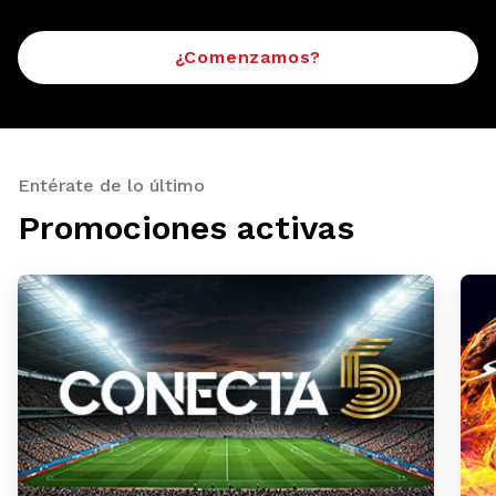
¿Comenzamos?
Entérate de lo último
Promociones activas