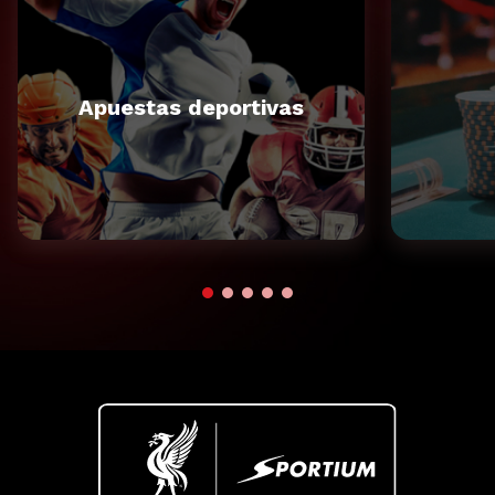
Apuestas deportivas