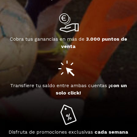
Cobra tus ganancias en más de
3.000 puntos de
venta
Transfiere tu saldo entre ambas cuentas
¡con un
solo click!
Disfruta de promociones exclusivas
cada semana