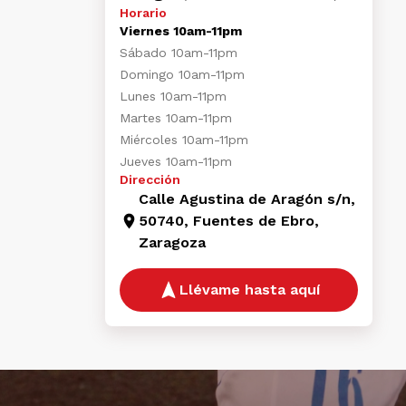
Horario
Viernes 10am-11pm
Sábado 10am-11pm
Domingo 10am-11pm
Lunes 10am-11pm
Martes 10am-11pm
Miércoles 10am-11pm
Jueves 10am-11pm
Dirección
Calle Agustina de Aragón s/n,
50740, Fuentes de Ebro,
Zaragoza
Llévame hasta aquí