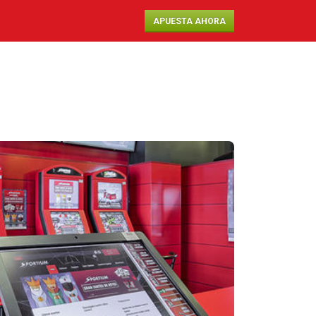
APUESTA AHORA