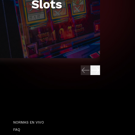
Slots
NORMAS EN VIVO
FAQ