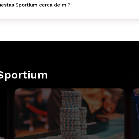
estas Sportium cerca de mí?
Sportium