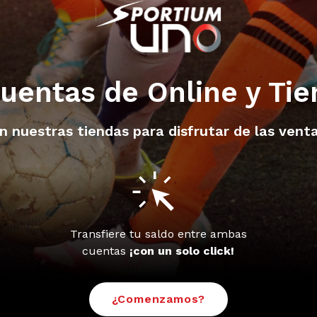
uentas de Online y Ti
en nuestras tiendas para disfrutar de las ven
s
Transfiere tu saldo entre ambas
cuentas
¡con un solo click!
¿Comenzamos?