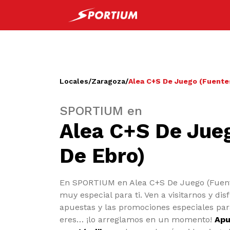
Locales
/
Zaragoza
/
Alea C+S De Juego (Fuente
SPORTIUM en
Alea C+S De Jue
De Ebro)
En SPORTIUM en Alea C+S De Juego (Fuent
muy especial para ti. Ven a visitarnos y di
apuestas y las promociones especiales par
eres… ¡lo arreglamos en un momento!
Apu