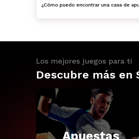
¿Cómo puedo encontrar una casa de apu
Los mejores juegos para ti
Descubre más en 
Apuestas