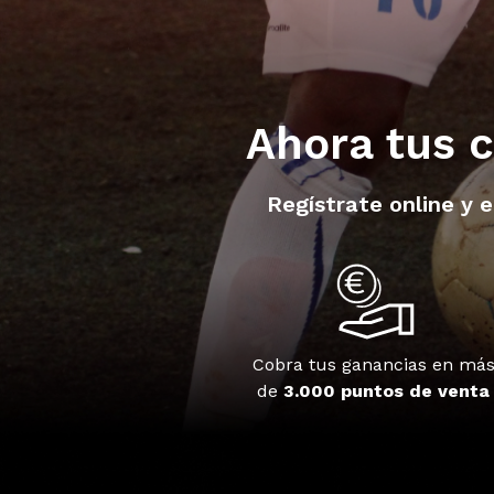
Ahora tus c
Regístrate online y 
Cobra tus ganancias en má
de
3.000 puntos de venta