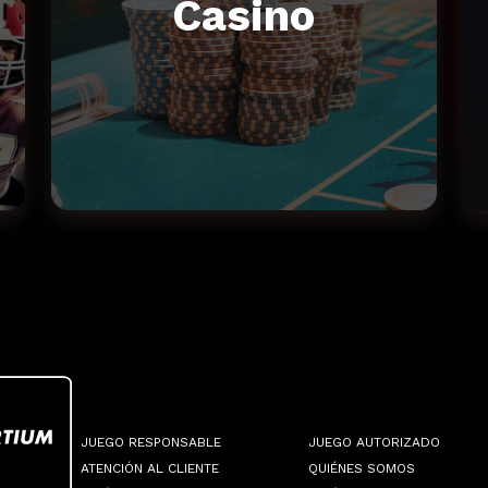
Casino
JUEGO RESPONSABLE
JUEGO AUTORIZADO
ATENCIÓN AL CLIENTE
QUIÉNES SOMOS