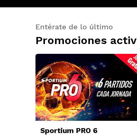
Entérate de lo último
Promociones activ
Sportium PRO 6