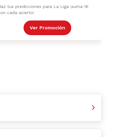
Haz tus predicciones para La Liga ¡suma 1€
con cada acierto!
Ver Promoción