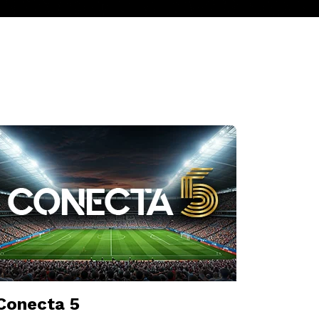
Conecta 5