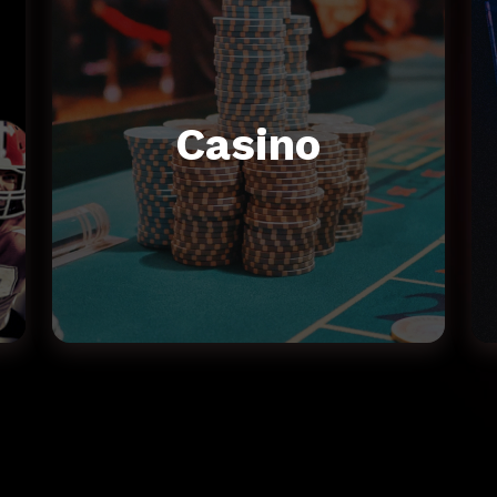
Casino