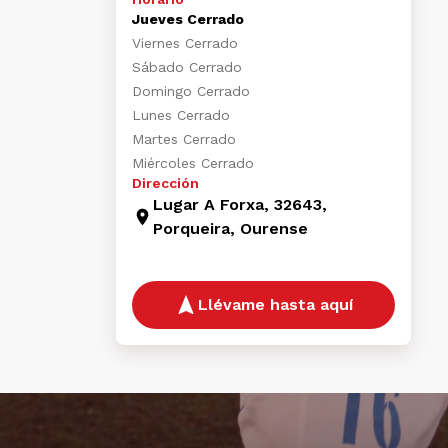
Jueves Cerrado
Viernes Cerrado
Sábado Cerrado
Domingo Cerrado
Lunes Cerrado
Martes Cerrado
Miércoles Cerrado
Dirección
Lugar A Forxa, 32643,
Porqueira, Ourense
Llévame hasta aquí