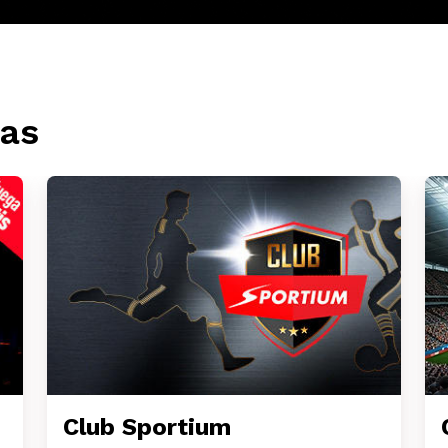
as
Club Sportium