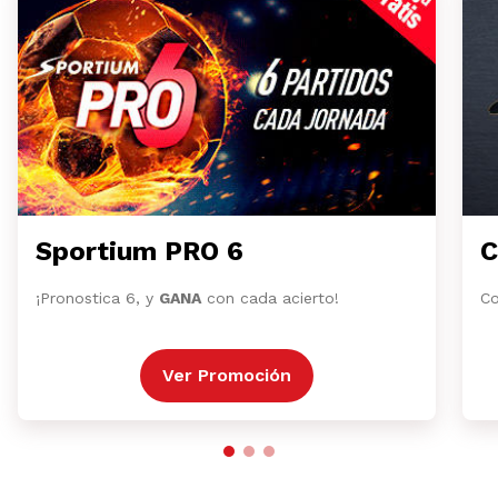
Sportium PRO 6
C
¡Pronostica 6, y
GANA
con cada acierto!
Co
Ver Promoción