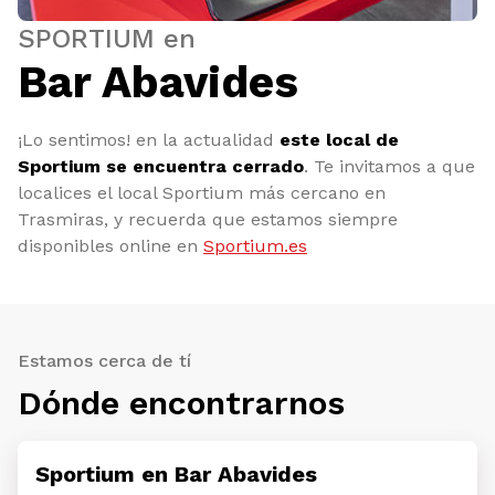
SPORTIUM en
Bar Abavides
¡Lo sentimos! en la actualidad
este local de
Sportium se encuentra cerrado
. Te invitamos a que
localices el local Sportium más cercano en
Trasmiras, y recuerda que estamos siempre
disponibles online en
Sportium.es
Estamos cerca de tí
Dónde encontrarnos
Sportium en Bar Abavides