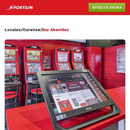
APUESTA AHORA
Locales
/
Ourense
/
Bar Abavides