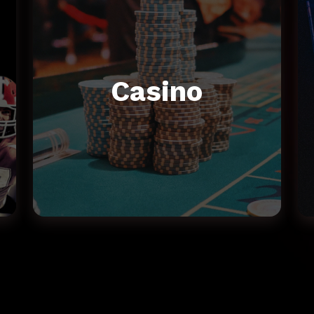
Casino