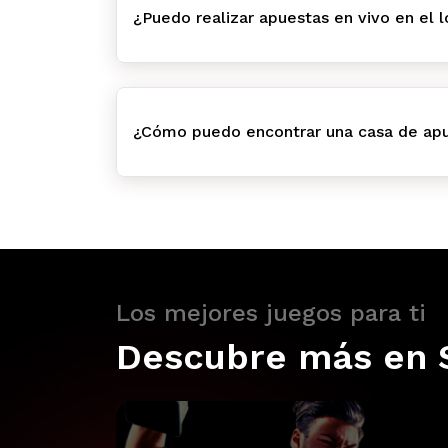
¿Puedo realizar apuestas en vivo en el l
¿Cómo puedo encontrar una casa de apu
Los mejores juegos para ti
Descubre más en 