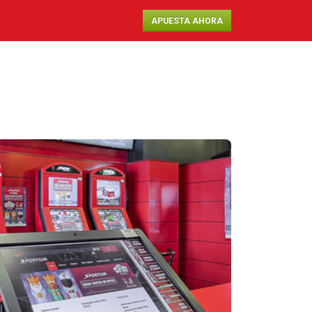
APUESTA AHORA