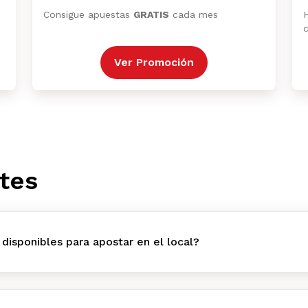
Consigue apuestas
GRATIS
cada mes
Ver Promoción
tes
disponibles para apostar en el local?