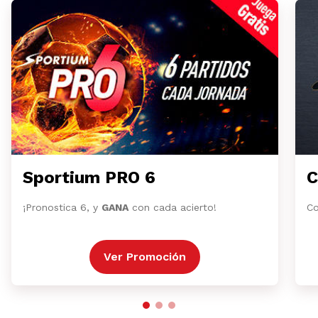
Sportium PRO 6
C
¡Pronostica 6, y
GANA
con cada acierto!
Co
Ver Promoción