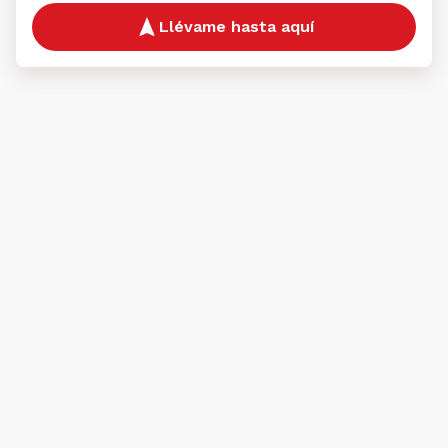
Llévame hasta aquí