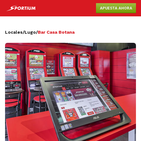
APUESTA AHORA
Locales
/
Lugo
/
Bar Casa Botana