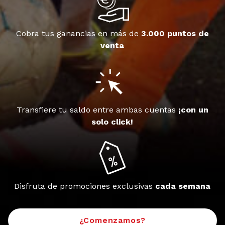
Cobra tus ganancias en más de
3.000 puntos de
venta
Transfiere tu saldo entre ambas cuentas
¡con un
solo click!
Disfruta de promociones exclusivas
cada semana
¿Comenzamos?