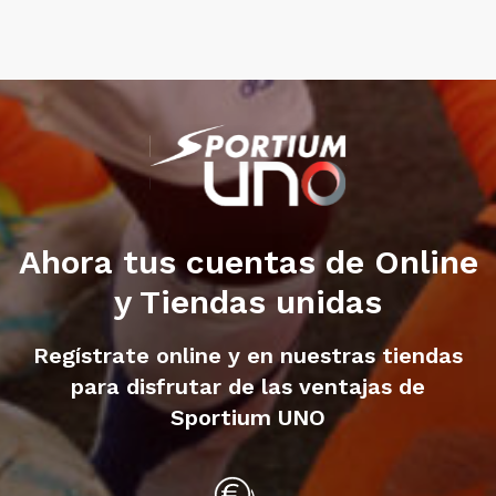
Ahora tus cuentas de Online
y Tiendas unidas
Regístrate online y en nuestras tiendas
para disfrutar de las ventajas de
Sportium UNO