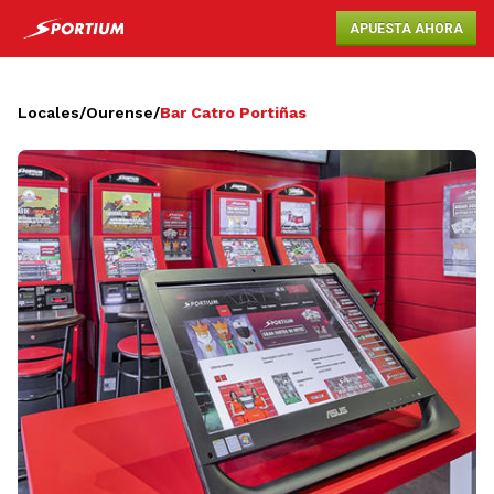
APUESTA AHORA
Locales
/
Ourense
/
Bar Catro Portiñas