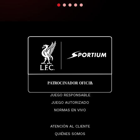
JUEGO RESPONSABLE
JUEGO AUTORIZADO
NORMAS EN VIVO
ATENCIÓN AL CLIENTE
QUIÉNES SOMOS