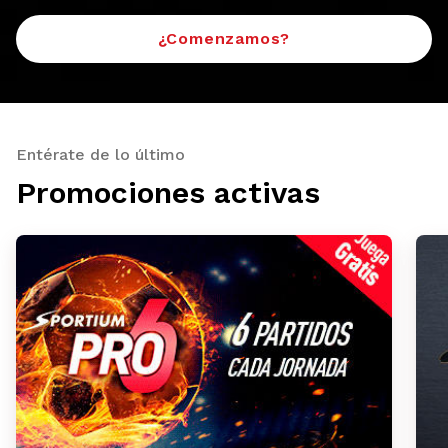
¿Comenzamos?
Entérate de lo último
Promociones activas