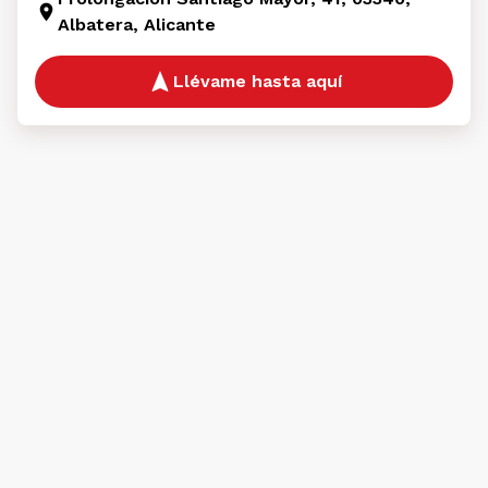
Albatera, Alicante
Llévame hasta aquí