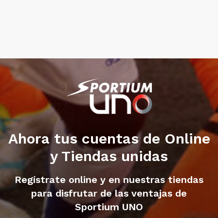
Ahora tus cuentas de Online
y Tiendas unidas
Regístrate online y en nuestras tiendas
para disfrutar de las ventajas de
Sportium UNO