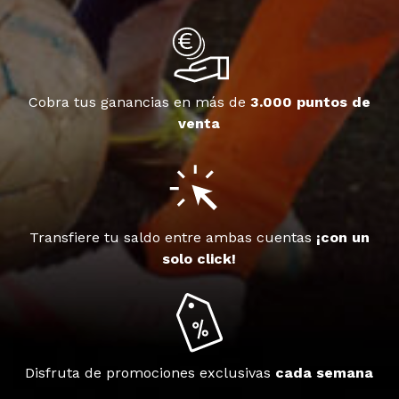
Cobra tus ganancias en más de
3.000 puntos de
venta
Transfiere tu saldo entre ambas cuentas
¡con un
solo click!
Disfruta de promociones exclusivas
cada semana