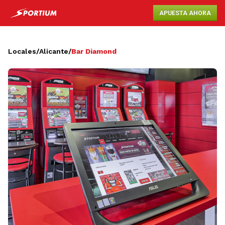
APUESTA AHORA
Locales
/
Alicante
/
Bar Diamond