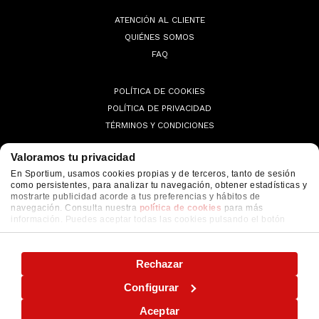
ATENCIÓN AL CLIENTE
QUIÉNES SOMOS
FAQ
POLÍTICA DE COOKIES
POLÍTICA DE PRIVACIDAD
TÉRMINOS Y CONDICIONES
Valoramos tu privacidad
En Sportium, usamos cookies propias y de terceros, tanto de sesión
como persistentes, para analizar tu navegación, obtener estadísticas y
© 2026 Sportium. All Rights Reserved.
mostrarte publicidad acorde a tus preferencias y hábitos de
navegación. Consulta nuestra
política de cookies
para más
información. Puedes aceptar todas las cookies pulsando el botón
"ACEPTAR" o configurarlas o rechazar su uso pulsando el botón
"CONFIGURAR"
Rechazar
Configurar
Aceptar