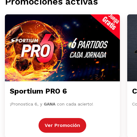
Promociones activas
Sportium PRO 6
C
¡Pronostica 6, y
GANA
con cada acierto!
Co
Ver Promoción