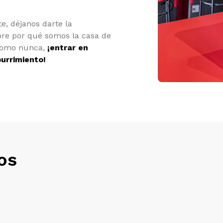
, déjanos darte la
bre por qué somos la casa de
 como nunca,
¡entrar en
burrimiento!
os