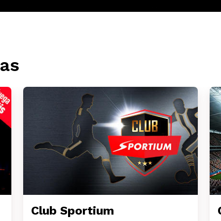
as
Club Sportium