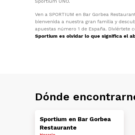
Sportium UNO.
Ven a SPORTIUM en Bar Gorbea Restaurante
bienvenida a nuestra gran familia y descu
apuestas número 1 de España. Diviértete
Sportium es olvidar lo que significa el a
Dónde encontrarn
Sportium en Bar Gorbea
Restaurante
Horario