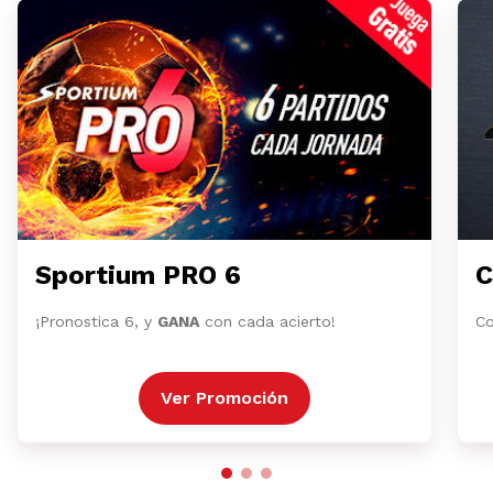
Sportium PRO 6
C
¡Pronostica 6, y
GANA
con cada acierto!
Co
Ver Promoción