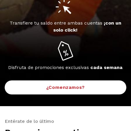
Transfiere tu saldo entre ambas cuentas
¡con un
solo click!
Disfruta de promociones exclusivas
cada semana
¿Comenzamos?
Entérate de lo último