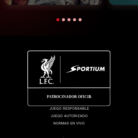
JUEGO RESPONSABLE
JUEGO AUTORIZADO
NORMAS EN VIVO