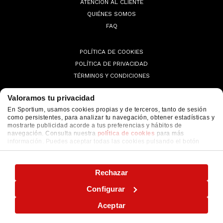
ATENCIÓN AL CLIENTE
QUIÉNES SOMOS
FAQ
POLÍTICA DE COOKIES
POLÍTICA DE PRIVACIDAD
TÉRMINOS Y CONDICIONES
Valoramos tu privacidad
En Sportium, usamos cookies propias y de terceros, tanto de sesión
como persistentes, para analizar tu navegación, obtener estadísticas y
© 2026 Sportium. All Rights Reserved.
mostrarte publicidad acorde a tus preferencias y hábitos de
navegación. Consulta nuestra
política de cookies
para más
información. Puedes aceptar todas las cookies pulsando el botón
"ACEPTAR" o configurarlas o rechazar su uso pulsando el botón
"CONFIGURAR"
Rechazar
Configurar
Aceptar