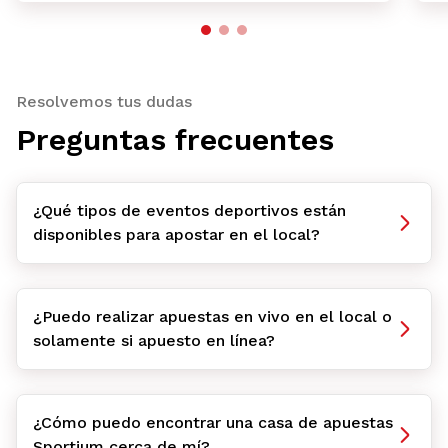
Resolvemos tus dudas
Preguntas frecuentes
¿Qué tipos de eventos deportivos están
disponibles para apostar en el local?
¿Puedo realizar apuestas en vivo en el local o
solamente si apuesto en línea?
¿Cómo puedo encontrar una casa de apuestas
Sportium cerca de mí?