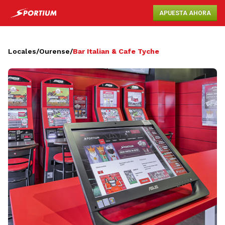
APUESTA AHORA
Locales
/
Ourense
/
Bar Italian & Cafe Tyche