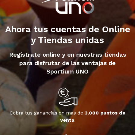
Ahora tus cuentas de Online
y Tiendas unidas
Regístrate online y en nuestras tiendas
para disfrutar de las ventajas de
Sportium UNO
Cobra tus ganancias en más de
3.000 puntos de
venta