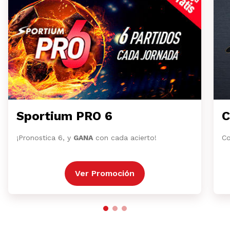
Sportium PRO 6
C
¡Pronostica 6, y
GANA
con cada acierto!
Co
Ver Promoción