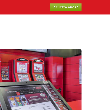
APUESTA AHORA