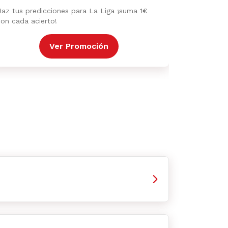
Haz tus predicciones para La Liga ¡suma 1€
con cada acierto!
Ver Promoción