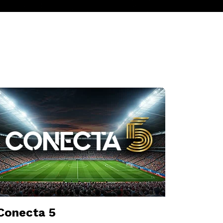
Conecta 5