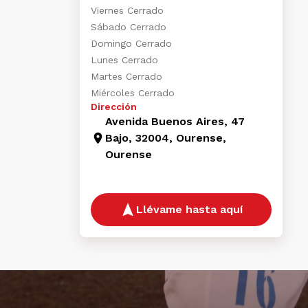
Viernes Cerrado
Sábado Cerrado
Domingo Cerrado
Lunes Cerrado
Martes Cerrado
Miércoles Cerrado
Dirección
Avenida Buenos Aires, 47
Bajo, 32004, Ourense,
Ourense
Llévame hasta aquí