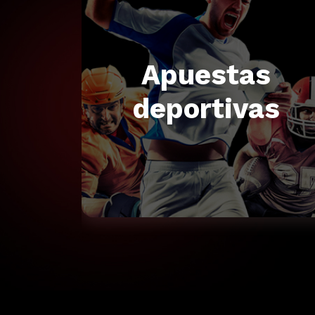
Apuestas
deportivas