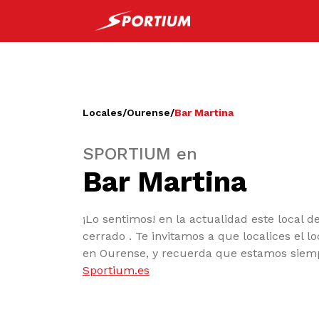
Locales
/
Ourense
/
Bar Martina
SPORTIUM en
Bar Martina
¡Lo sentimos! en la actualidad este local 
cerrado . Te invitamos a que localices el 
en Ourense, y recuerda que estamos siemp
Sportium.es