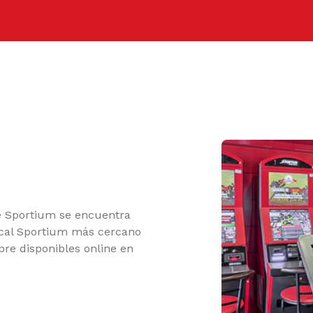
de Sportium se encuentra
local Sportium más cercano
re disponibles online en