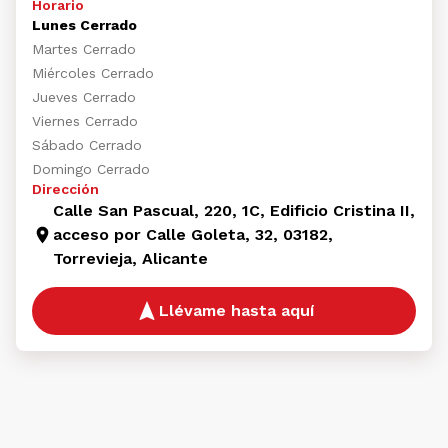
Horario
Lunes Cerrado
Martes Cerrado
Miércoles Cerrado
Jueves Cerrado
Viernes Cerrado
Sábado Cerrado
Domingo Cerrado
Dirección
Calle San Pascual, 220, 1C, Edificio Cristina II,
acceso por Calle Goleta, 32, 03182,
Torrevieja, Alicante
Llévame hasta aquí