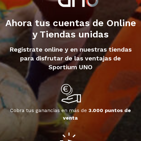
Ahora tus cuentas de Online
y Tiendas unidas
Regístrate online y en nuestras tiendas
para disfrutar de las ventajas de
Sportium UNO
Cobra tus ganancias en más de
3.000 puntos de
venta