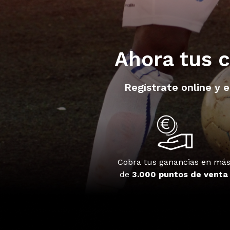
Ahora tus c
Regístrate online y 
Cobra tus ganancias en má
de
3.000 puntos de venta