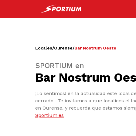
Locales
/
Ourense
/
Bar Nostrum Oeste
SPORTIUM en
Bar Nostrum Oes
¡Lo sentimos! en la actualidad este local 
cerrado . Te invitamos a que localices el 
en Ourense, y recuerda que estamos siemp
Sportium.es