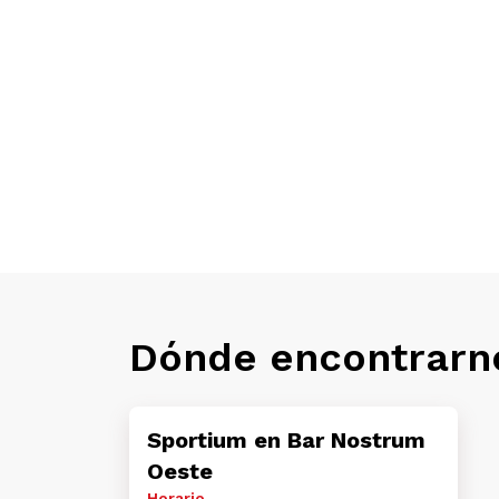
Dónde encontrarn
Sportium en Bar Nostrum
Oeste
Horario