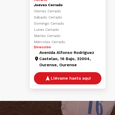
Jueves Cerrado
Viernes Cerrado
Sábado Cerrado
Domingo Cerrado
Lunes Cerrado
Martes Cerrado
Miércoles Cerrado
Dirección
Avenida Alfonso Rodríguez
Castelao, 16 Bajo, 32004,
Ourense, Ourense
Llévame hasta aquí