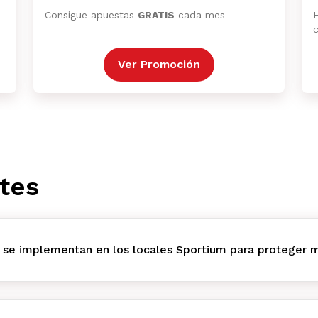
Consigue apuestas
GRATIS
cada mes
Ver Promoción
tes
 se implementan en los locales Sportium para proteger m