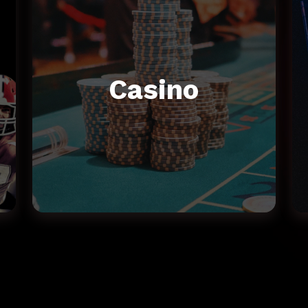
Casino