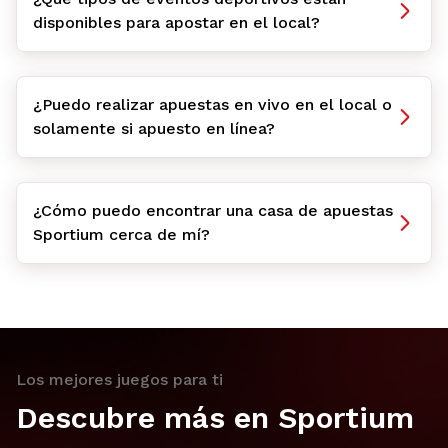
disponibles para apostar en el local?
¿Puedo realizar apuestas en vivo en el local o
solamente si apuesto en línea?
¿Cómo puedo encontrar una casa de apuestas
Sportium cerca de mí?
Los mejores juegos para ti
Descubre más en Sportium