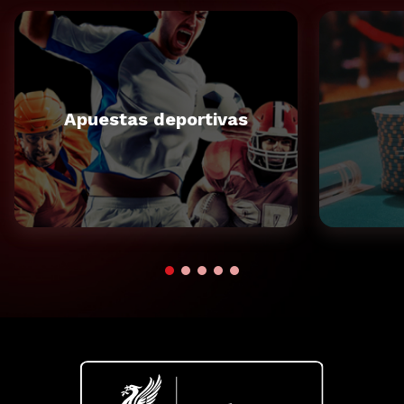
Apuestas deportivas