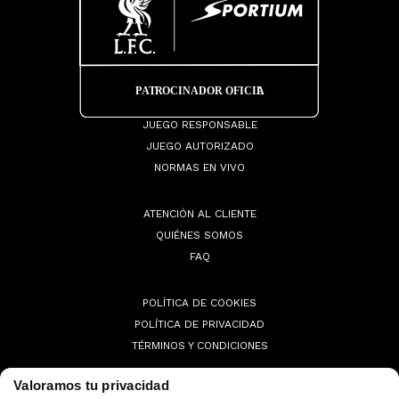
JUEGO RESPONSABLE
JUEGO AUTORIZADO
NORMAS EN VIVO
ATENCIÓN AL CLIENTE
QUIÉNES SOMOS
FAQ
POLÍTICA DE COOKIES
POLÍTICA DE PRIVACIDAD
TÉRMINOS Y CONDICIONES
Valoramos tu privacidad