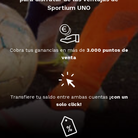
Sportium UNO
Cobra tus ganancias en más de
3.000 puntos de
venta
Transfiere tu saldo entre ambas cuentas
¡con un
solo click!