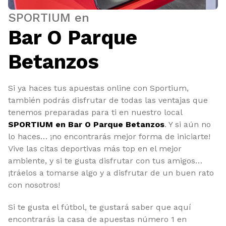
SPORTIUM en
Bar O Parque
Betanzos
Si ya haces tus apuestas online con Sportium,
también podrás disfrutar de todas las ventajas que
tenemos preparadas para ti en nuestro local
SPORTIUM en Bar O Parque Betanzos
. Y si aún no
lo haces… ¡no encontrarás mejor forma de iniciarte!
Vive las citas deportivas más top en el mejor
ambiente, y si te gusta disfrutar con tus amigos…
¡tráelos a tomarse algo y a disfrutar de un buen rato
con nosotros!
Si te gusta el fútbol, te gustará saber que aquí
encontrarás la casa de apuestas número 1 en