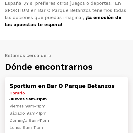
España. ¿Y si prefieres otros juegos o deportes? En
SPORTIUM en Bar O Parque Betanzos tenemos todas
las opciones que puedas imaginar,
¡la emoción de
las apuestas te espera!
Estamos cerca de tí
Dónde encontrarnos
Sportium en Bar O Parque Betanzos
Horario
Jueves 9am-11pm
Viernes 9am-11pm
Sábado 9am-11pm
Domingo 9am-11pm
Lunes 9am-11pm