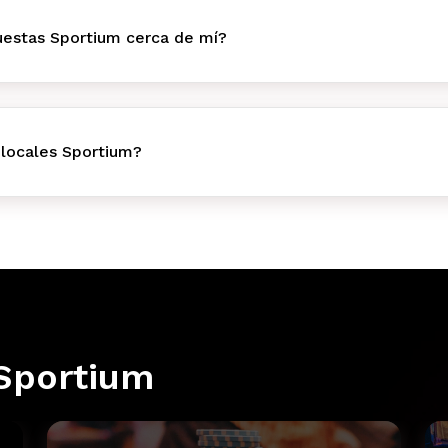
estas Sportium cerca de mí?
 locales Sportium?
Sportium