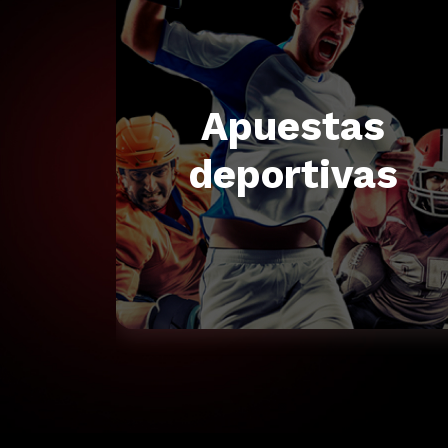
Apuestas
deportivas