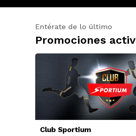
Entérate de lo último
Promociones activ
Club Sportium