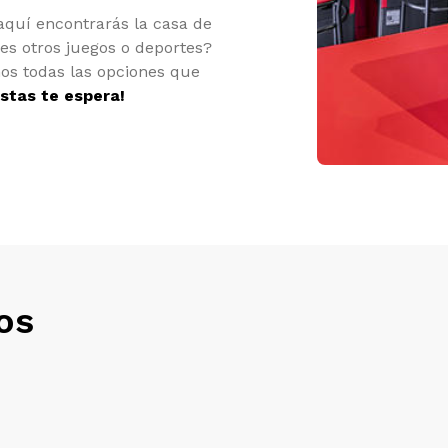
 aquí encontrarás la casa de
es otros juegos o deportes?
s todas las opciones que
stas te espera!
os