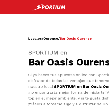
Locales
/
Ourense
/
Bar Oasis Ourense
SPORTIUM en
Bar Oasis Ouren
Si ya haces tus apuestas online con Sport
disfrutar de todas las ventajas que tenemo
nuestro local
SPORTIUM en Bar Oasis Ou
¡no encontrarás mejor forma de iniciarte! V
top en el mejor ambiente, y si te gusta di
¡tráelos a tomarse algo y a disfrutar de un