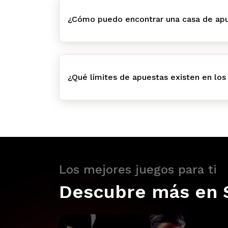
¿Cómo puedo encontrar una casa de apu
¿Qué límites de apuestas existen en los
Los mejores juegos para ti
Descubre más en 