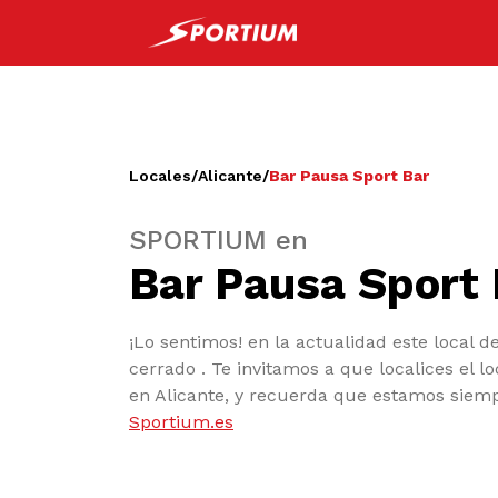
Locales
/
Alicante
/
Bar Pausa Sport Bar
SPORTIUM en
Bar Pausa Sport 
¡Lo sentimos! en la actualidad este local 
cerrado . Te invitamos a que localices el 
en Alicante, y recuerda que estamos siemp
Sportium.es