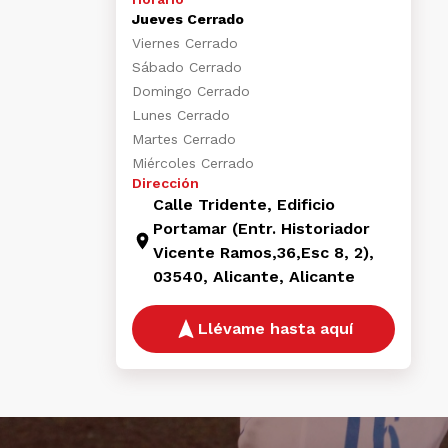
Jueves Cerrado
Viernes Cerrado
Sábado Cerrado
Domingo Cerrado
Lunes Cerrado
Martes Cerrado
Miércoles Cerrado
Dirección
Calle Tridente, Edificio
Portamar (Entr. Historiador
Vicente Ramos,36,Esc 8, 2),
03540, Alicante, Alicante
Llévame hasta aquí