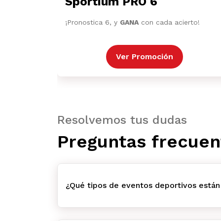
Sportium PRO 6
¡Pronostica 6, y
GANA
con cada acierto!
Ver Promoción
Resolvemos tus dudas
Preguntas frecuen
¿Qué tipos de eventos deportivos están 