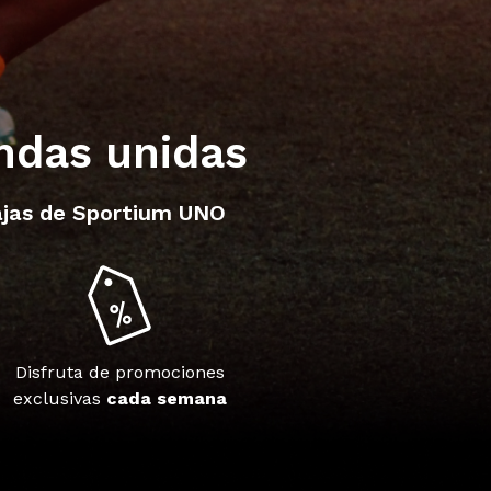
endas unidas
tajas de Sportium UNO
Disfruta de promociones
exclusivas
cada semana