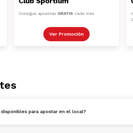
Club Sportium
Consigue apuestas
GRATIS
cada mes
Ver Promoción
tes
disponibles para apostar en el local?