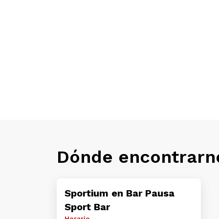
Dónde encontrarn
Sportium en Bar Pausa
Sport Bar
Horario