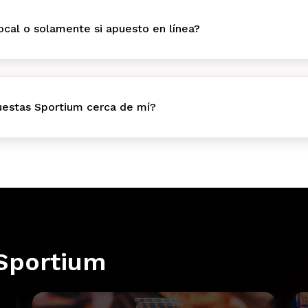
ocal o solamente si apuesto en línea?
estas Sportium cerca de mí?
Sportium