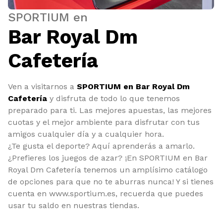
SPORTIUM en
Bar Royal Dm
Cafetería
Ven a visitarnos a
SPORTIUM en Bar Royal Dm
Cafetería
y disfruta de todo lo que tenemos
preparado para ti. Las mejores apuestas, las mejores
cuotas y el mejor ambiente para disfrutar con tus
amigos cualquier día y a cualquier hora.
¿Te gusta el deporte? Aquí aprenderás a amarlo.
¿Prefieres los juegos de azar? ¡En SPORTIUM en Bar
Royal Dm Cafetería tenemos un amplísimo catálogo
de opciones para que no te aburras nunca! Y si tienes
cuenta en www.sportium.es, recuerda que puedes
usar tu saldo en nuestras tiendas.