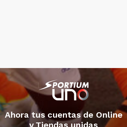
Ahora tus cuentas de Online
y Tiendas unidas