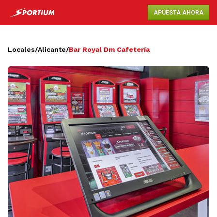
APUESTA AHORA
Locales
/
Alicante
/
Bar Royal Dm Cafetería