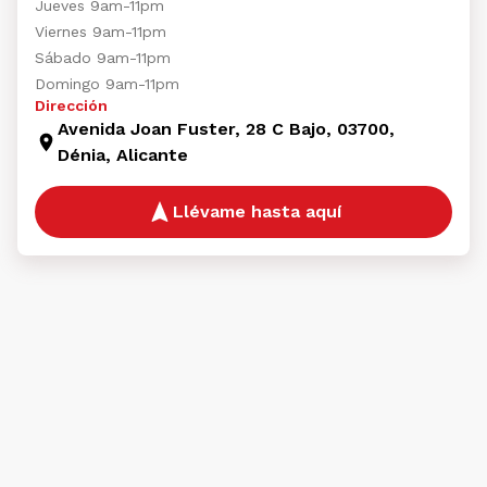
Jueves 9am-11pm
Viernes 9am-11pm
Sábado 9am-11pm
Domingo 9am-11pm
Dirección
Avenida Joan Fuster, 28 C Bajo, 03700,
Dénia, Alicante
Llévame hasta aquí