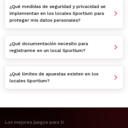
¿Qué medidas de seguridad y privacidad se
implementan en los locales Sportium para
proteger mis datos personales?
¿Qué documentación necesito para
registrarme en un local Sportium?
¿Qué límites de apuestas existen en los
locales Sportium?
Los mejores juegos para ti