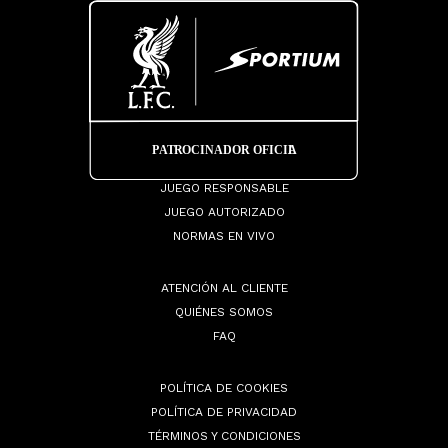
JUEGO RESPONSABLE
JUEGO AUTORIZADO
NORMAS EN VIVO
ATENCIÓN AL CLIENTE
QUIÉNES SOMOS
FAQ
POLÍTICA DE COOKIES
POLÍTICA DE PRIVACIDAD
TÉRMINOS Y CONDICIONES