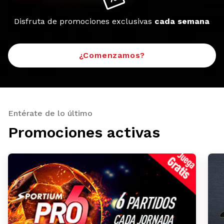
Disfruta de promociones exclusivas
cada semana
¿Comenzamos?
Entérate de lo último
Promociones activas