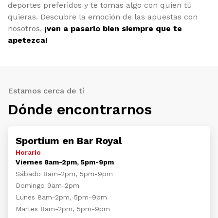
deportes preferidos y te tomas algo con quien tú
quieras. Descubre la emoción de las apuestas con
nosotros,
¡ven a pasarlo bien siempre que te
apetezca!
Estamos cerca de tí
Dónde encontrarnos
Sportium en Bar Royal
Horario
Viernes 8am-2pm, 5pm-9pm
Sábado 8am-2pm, 5pm-9pm
Domingo 9am-2pm
Lunes 8am-2pm, 5pm-9pm
Martes 8am-2pm, 5pm-9pm