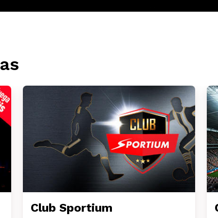
as
Club Sportium