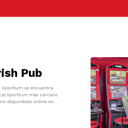
rish Pub
de Sportium se encuentra
local Sportium más cercano
re disponibles online en