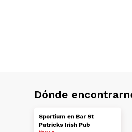
Dónde encontrarn
Sportium en Bar St
Patricks Irish Pub
Horario