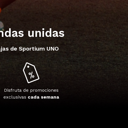
endas unidas
tajas de Sportium UNO
Disfruta de promociones
exclusivas
cada semana