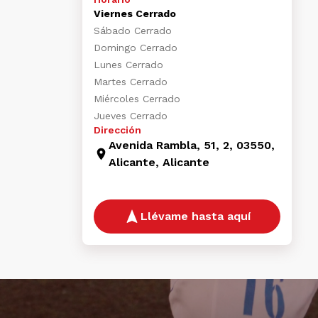
Viernes Cerrado
Sábado Cerrado
Domingo Cerrado
Lunes Cerrado
Martes Cerrado
Miércoles Cerrado
Jueves Cerrado
Dirección
Avenida Rambla, 51, 2, 03550,
Alicante, Alicante
Llévame hasta aquí