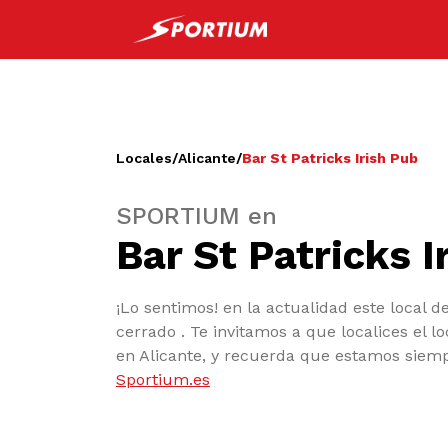
Locales
/
Alicante
/
Bar St Patricks Irish Pub
SPORTIUM en
Bar St Patricks I
¡Lo sentimos! en la actualidad este local 
cerrado . Te invitamos a que localices el 
en Alicante, y recuerda que estamos siemp
Sportium.es