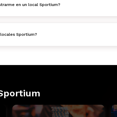
trarme en un local Sportium?
 locales Sportium?
Sportium