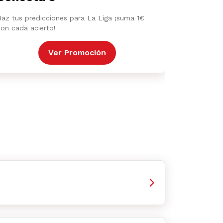
Haz tus predicciones para La Liga ¡suma 1€
con cada acierto!
Ver Promoción