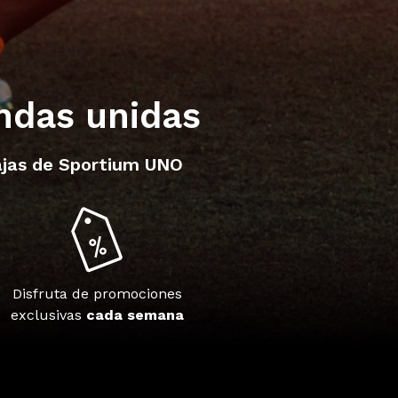
endas unidas
tajas de Sportium UNO
Disfruta de promociones
exclusivas
cada semana