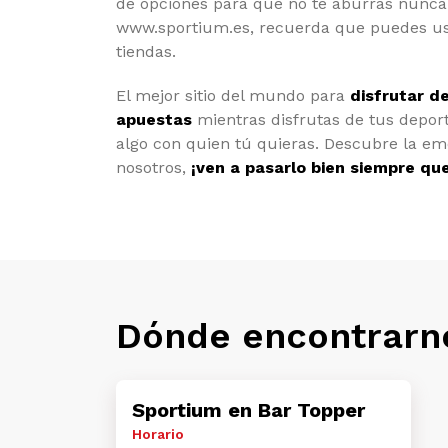
de opciones para que no te aburras nunca! 
www.sportium.es, recuerda que puedes us
tiendas.
El mejor sitio del mundo para
disfrutar d
apuestas
mientras disfrutas de tus deport
algo con quien tú quieras. Descubre la em
nosotros,
¡ven a pasarlo bien siempre qu
Dónde encontrarn
Sportium en Bar Topper
Horario