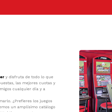
er
y disfruta de todo lo que
uestas, las mejores cuotas y
migos cualquier día y a
arlo. ¿Prefieres los juegos
emos un amplísimo catálogo