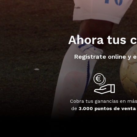
Ahora tus c
Regístrate online y 
Cobra tus ganancias en má
de
3.000 puntos de venta