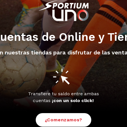
uentas de Online y Ti
en nuestras tiendas para disfrutar de las ven
s
Transfiere tu saldo entre ambas
cuentas
¡con un solo click!
¿Comenzamos?