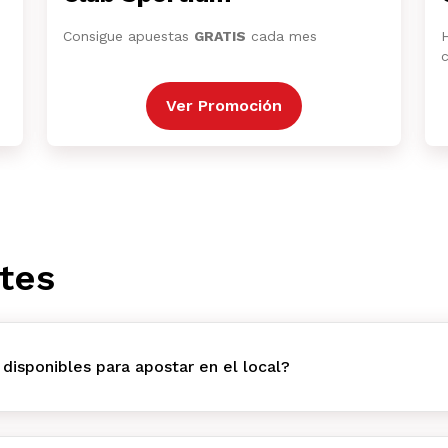
Consigue apuestas
GRATIS
cada mes
Ver Promoción
tes
disponibles para apostar en el local?