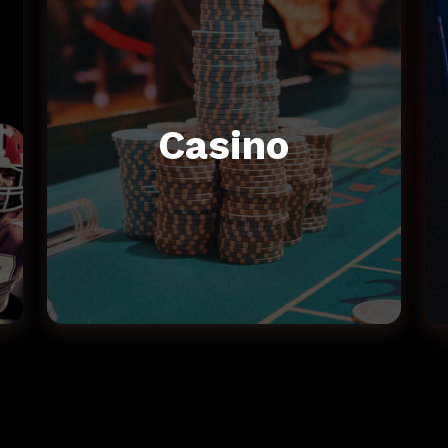
Casino