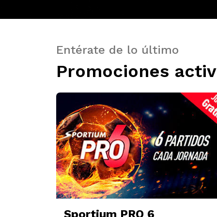
Entérate de lo último
Promociones activ
Sportium PRO 6