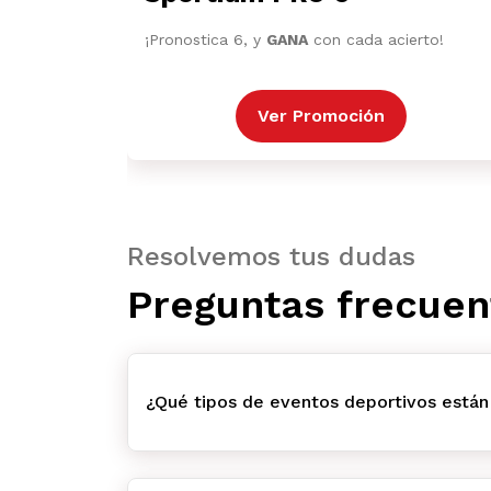
¡Pronostica 6, y
GANA
con cada acierto!
Ver Promoción
Resolvemos tus dudas
Preguntas frecuen
¿Qué tipos de eventos deportivos están 