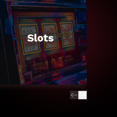
Slots