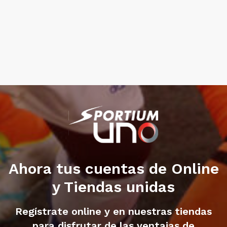
Ahora tus cuentas de Online
y Tiendas unidas
Regístrate online y en nuestras tiendas
para disfrutar de las ventajas de