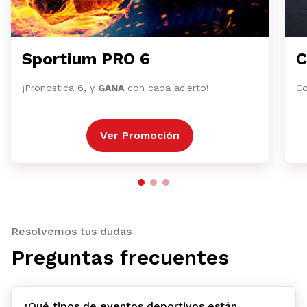
Sportium PRO 6
C
¡Pronostica 6, y
GANA
con cada acierto!
Co
Ver Promoción
Resolvemos tus dudas
Preguntas frecuentes
¿Qué tipos de eventos deportivos están