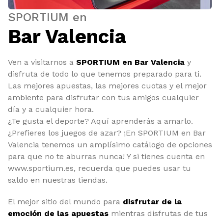
SPORTIUM en
Bar Valencia
Ven a visitarnos a
SPORTIUM en Bar Valencia
y
disfruta de todo lo que tenemos preparado para ti.
Las mejores apuestas, las mejores cuotas y el mejor
ambiente para disfrutar con tus amigos cualquier
día y a cualquier hora.
¿Te gusta el deporte? Aquí aprenderás a amarlo.
¿Prefieres los juegos de azar? ¡En SPORTIUM en Bar
Valencia tenemos un amplísimo catálogo de opciones
para que no te aburras nunca! Y si tienes cuenta en
www.sportium.es, recuerda que puedes usar tu
saldo en nuestras tiendas.
El mejor sitio del mundo para
disfrutar de la
emoción de las apuestas
mientras disfrutas de tus