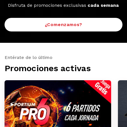
Disfruta de promociones exclusivas
cada semana
¿Comenzamos?
Entérate de lo último
Promociones activas