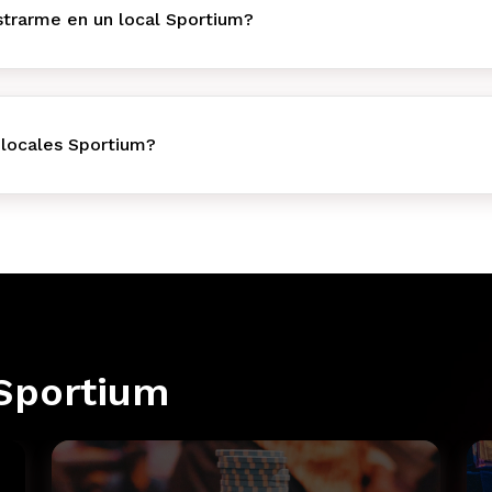
trarme en un local Sportium?
 locales Sportium?
Sportium