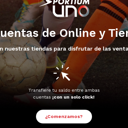
uentas de Online y Ti
en nuestras tiendas para disfrutar de las ven
s
Transfiere tu saldo entre ambas
cuentas
¡con un solo click!
¿Comenzamos?