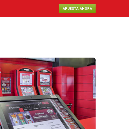
APUESTA AHORA