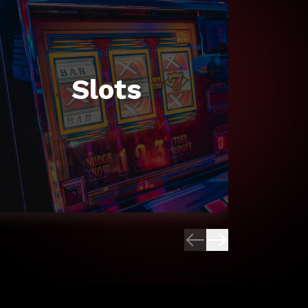
Slots