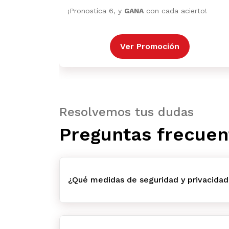
¡Pronostica 6, y
GANA
con cada acierto!
Ver Promoción
Resolvemos tus dudas
Preguntas frecuen
¿Qué medidas de seguridad y privacidad