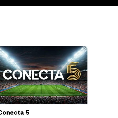
Conecta 5