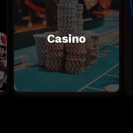
Casino