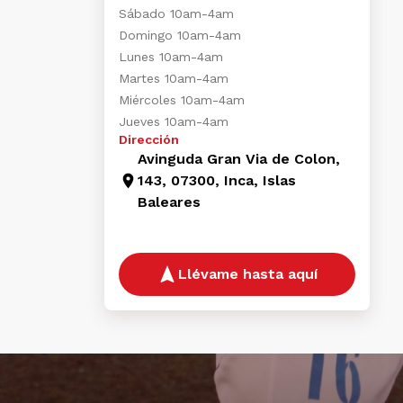
Sábado 10am-4am
Domingo 10am-4am
Lunes 10am-4am
Martes 10am-4am
Miércoles 10am-4am
Jueves 10am-4am
Dirección
Avinguda Gran Via de Colon,
143, 07300, Inca, Islas
Baleares
Llévame hasta aquí