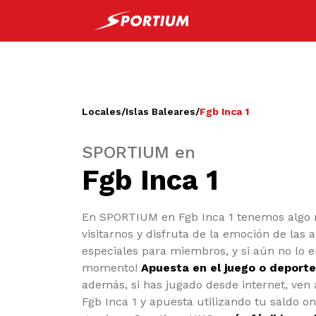
Locales
/
Islas Baleares
/
Fgb Inca 1
SPORTIUM en
Fgb Inca 1
En SPORTIUM en Fgb Inca 1 tenemos algo m
visitarnos y disfruta de la emoción de las
especiales para miembros, y si aún no lo 
momento!
Apuesta en el juego o deporte 
además, si has jugado desde internet, ve
Fgb Inca 1 y apuesta utilizando tu saldo on