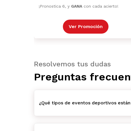
¡Pronostica 6, y
GANA
con cada acierto!
Ver Promoción
Resolvemos tus dudas
Preguntas frecuen
¿Qué tipos de eventos deportivos están 