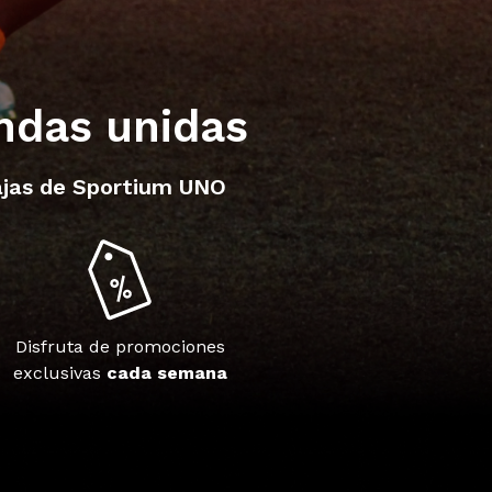
endas unidas
tajas de Sportium UNO
Disfruta de promociones
exclusivas
cada semana