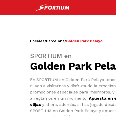
Locales
/
Barcelona
/
Golden Park Pelayo
SPORTIUM en
Golden Park Pel
En SPORTIUM en Golden Park Pelayo tenem
ti. Ven a visitarnos y disfruta de la emoció
promociones especiales para miembros, y s
arreglamos en un momento!
Apuesta en e
elijas
y ahora, además, si has jugado desde
SPORTIUM en Golden Park Pelayo y apuesta 