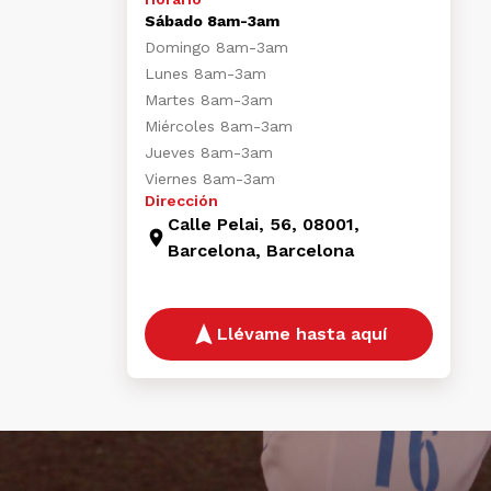
Sábado 8am-3am
Domingo 8am-3am
Lunes 8am-3am
Martes 8am-3am
Miércoles 8am-3am
Jueves 8am-3am
Viernes 8am-3am
Dirección
Calle Pelai, 56, 08001,
Barcelona, Barcelona
Llévame hasta aquí