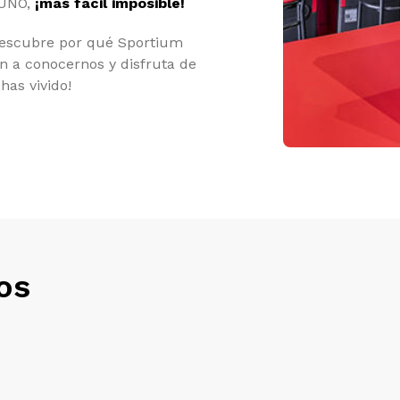
 UNO,
¡más fácil imposible!
 Descubre por qué Sportium
en a conocernos y disfruta de
has vivido!
os