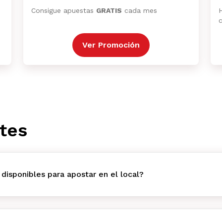
Consigue apuestas
GRATIS
cada mes
Ver Promoción
tes
disponibles para apostar en el local?