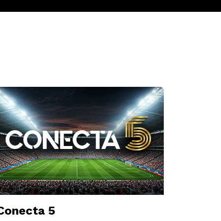
Conecta 5