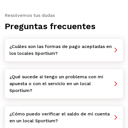
Resolvemos tus dudas
Preguntas frecuentes
¿Cuáles son las formas de pago aceptadas en
los locales Sportium?
¿Qué sucede si tengo un problema con mi
apuesta o con el servicio en un local
Sportium?
¿Cómo puedo verificar el saldo de mi cuenta
en un local Sportium?