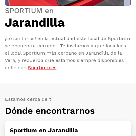
SPORTIUM en
Jarandilla
¡Lo sentimos! en la actualidad este local de Sportium
se encuentra cerrado . Te invitamos a que localices
el local Sportium más cercano en Jarandilla de la
Vera, y recuerda que estamos siempre disponibles
online en
Sportium.es
Estamos cerca de tí
Dónde encontrarnos
Sportium en Jarandilla