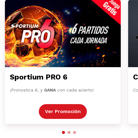
Sportium PRO 6
C
¡Pronostica 6, y
GANA
con cada acierto!
Co
Ver Promoción