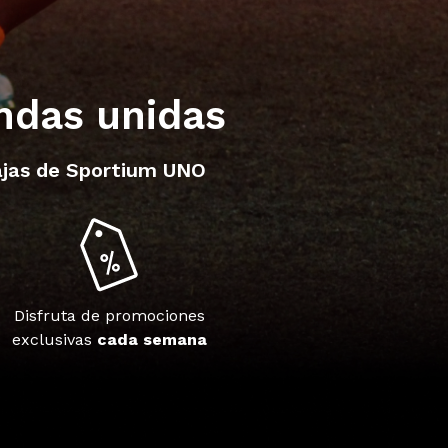
endas unidas
tajas de Sportium UNO
Disfruta de promociones
exclusivas
cada semana