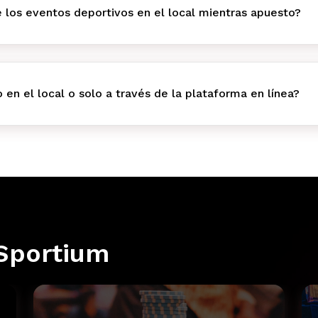
e los eventos deportivos en el local mientras apuesto?
 en el local o solo a través de la plataforma en línea?
Sportium