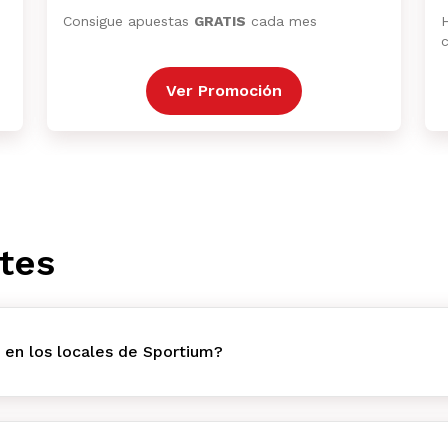
Consigue apuestas
GRATIS
cada mes
Ver Promoción
tes
 en los locales de Sportium?