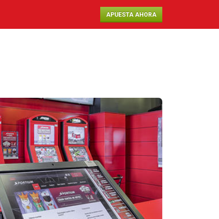
APUESTA AHORA