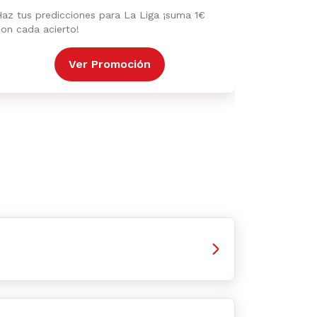
Haz tus predicciones para La Liga ¡suma 1€
con cada acierto!
Ver Promoción