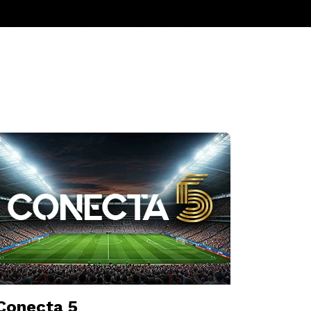
Conecta 5