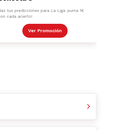
Haz tus predicciones para La Liga ¡suma 1€
con cada acierto!
Ver Promoción