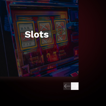
Slots