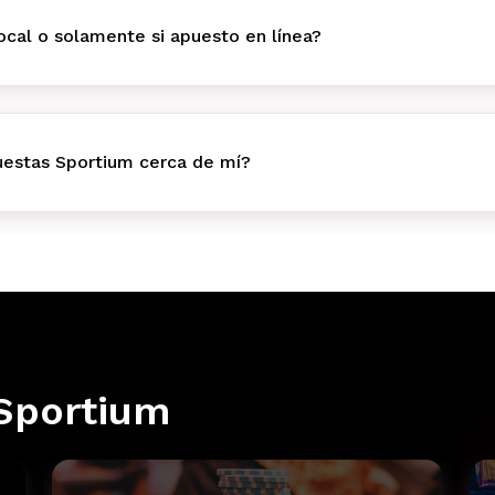
ocal o solamente si apuesto en línea?
estas Sportium cerca de mí?
Sportium