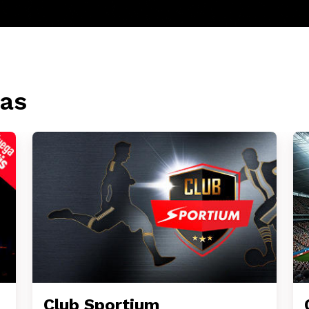
as
Club Sportium