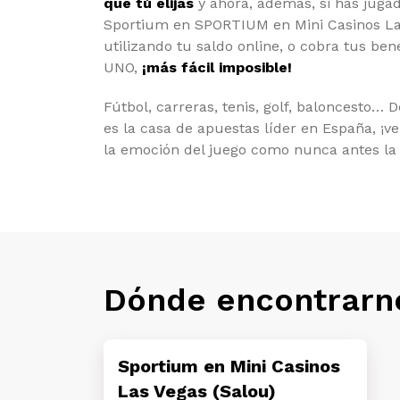
que tú elijas
y ahora, además, si has jugad
Sportium en SPORTIUM en Mini Casinos Las
utilizando tu saldo online, o cobra tus ben
UNO,
¡más fácil imposible!
Fútbol, carreras, tenis, golf, baloncesto…
es la casa de apuestas líder en España, ¡v
la emoción del juego como nunca antes la 
Dónde encontrarn
Sportium en Mini Casinos
Las Vegas (Salou)