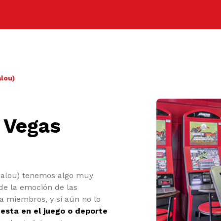
alou)
 Vegas
Salou) tenemos algo muy
a de la emoción de las
a miembros, y si aún no lo
esta en el juego o deporte