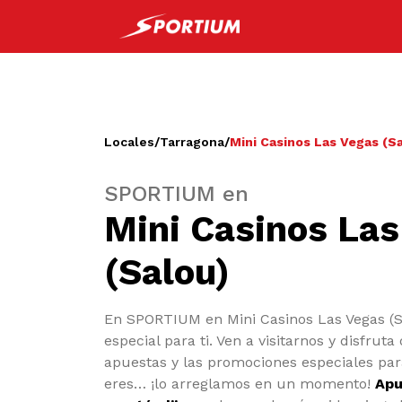
Locales
/
Tarragona
/
Mini Casinos Las Vegas (S
SPORTIUM en
Mini Casinos Las
(Salou)
En SPORTIUM en Mini Casinos Las Vegas (
especial para ti. Ven a visitarnos y disfrut
apuestas y las promociones especiales par
eres… ¡lo arreglamos en un momento!
Apu