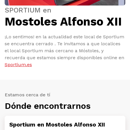
SPORTIUM en
Mostoles Alfonso XII
¡Lo sentimos! en la actualidad este local de Sportium
se encuentra cerrado . Te invitamos a que localices
el local Sportium más cercano a Móstoles, y
recuerda que estamos siempre disponibles online en
Sportium.es
Estamos cerca de tí
Dónde encontrarnos
Sportium en Mostoles Alfonso XII