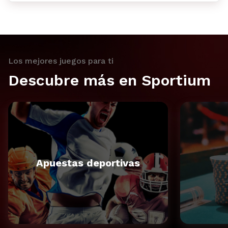
Los mejores juegos para ti
Descubre más en Sportium
Apuestas deportivas