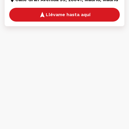
Llévame hasta aquí