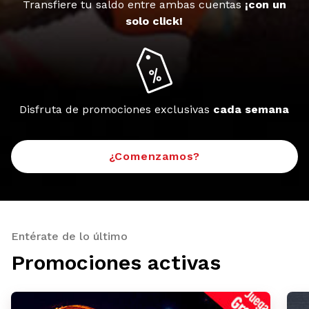
Transfiere tu saldo entre ambas cuentas
¡con un
solo click!
Disfruta de promociones exclusivas
cada semana
¿Comenzamos?
Entérate de lo último
Promociones activas