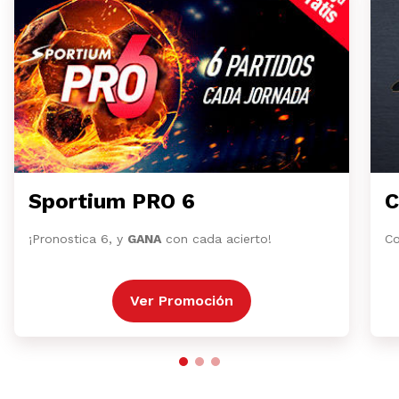
Sportium PRO 6
C
¡Pronostica 6, y
GANA
con cada acierto!
Co
Ver Promoción