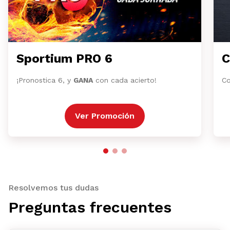
Sportium PRO 6
C
¡Pronostica 6, y
GANA
con cada acierto!
Co
Ver Promoción
Resolvemos tus dudas
Preguntas frecuentes