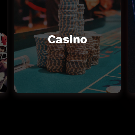
Casino