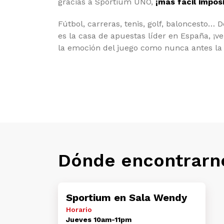
gracias a Sportium UNO,
¡más fácil imposi
Fútbol, carreras, tenis, golf, baloncesto…
es la casa de apuestas líder en España, ¡v
la emoción del juego como nunca antes la 
Dónde encontrarn
Sportium en Sala Wendy
Horario
Jueves 10am-11pm