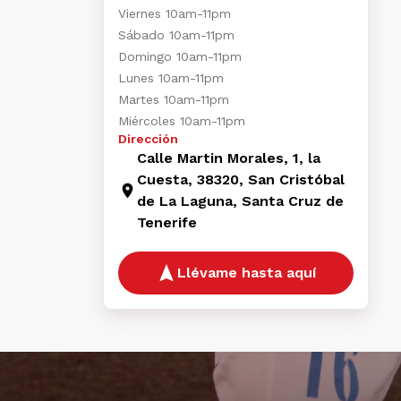
Viernes 10am-11pm
Sábado 10am-11pm
Domingo 10am-11pm
Lunes 10am-11pm
Martes 10am-11pm
Miércoles 10am-11pm
Dirección
Calle Martin Morales, 1, la
Cuesta, 38320, San Cristóbal
de La Laguna, Santa Cruz de
Tenerife
Llévame hasta aquí