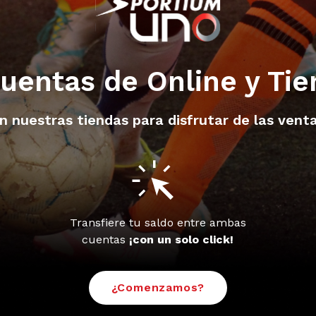
uentas de Online y Ti
en nuestras tiendas para disfrutar de las ven
s
Transfiere tu saldo entre ambas
cuentas
¡con un solo click!
¿Comenzamos?