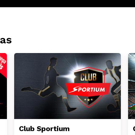
as
Club Sportium