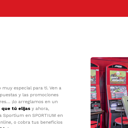
uy especial para ti. Ven a
 apuestas y las promociones
eres… ¡lo arreglamos en un
que tú elijas
y ahora,
n a Sportium en SPORTIUM en
nline, o cobra tus beneficios