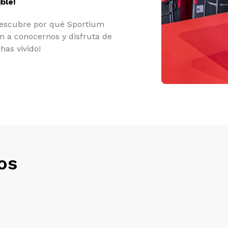
ble!
 Descubre por qué Sportium
en a conocernos y disfruta de
has vivido!
os