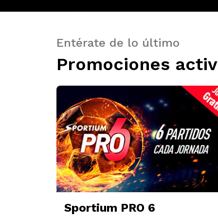
Entérate de lo último
Promociones activ
Sportium PRO 6