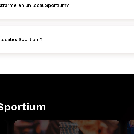
trarme en un local Sportium?
 locales Sportium?
Sportium