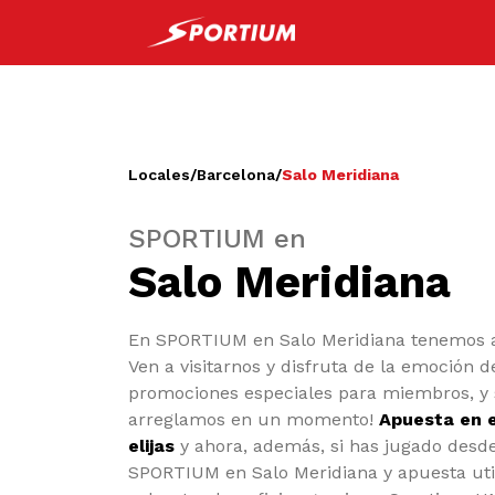
Locales
/
Barcelona
/
Salo Meridiana
SPORTIUM en
Salo Meridiana
En SPORTIUM en Salo Meridiana tenemos al
Ven a visitarnos y disfruta de la emoción d
promociones especiales para miembros, y s
arreglamos en un momento!
Apuesta en e
elijas
y ahora, además, si has jugado desde
SPORTIUM en Salo Meridiana y apuesta util