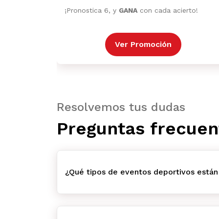
¡Pronostica 6, y
GANA
con cada acierto!
Ver Promoción
Resolvemos tus dudas
Preguntas frecuen
¿Qué tipos de eventos deportivos están 