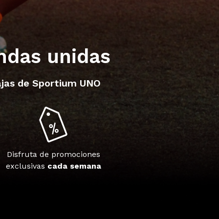
endas unidas
tajas de Sportium UNO
Disfruta de promociones
exclusivas
cada semana