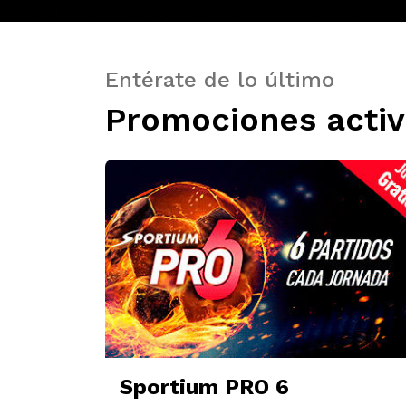
Entérate de lo último
Promociones activ
Sportium PRO 6