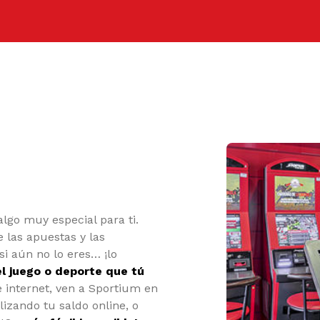
go muy especial para ti.
e las apuestas y las
i aún no lo eres… ¡lo
l juego o deporte que tú
 internet, ven a Sportium en
izando tu saldo online, o