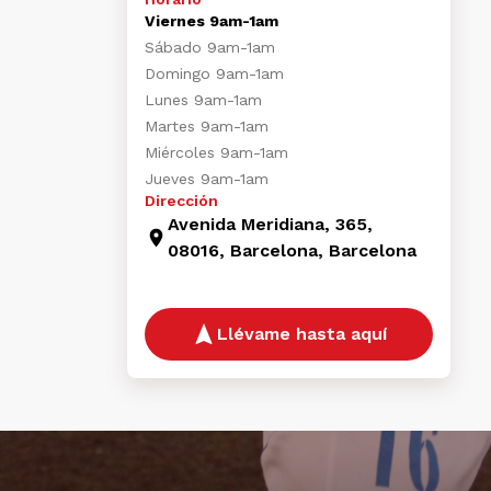
Viernes 9am-1am
Sábado 9am-1am
Domingo 9am-1am
Lunes 9am-1am
Martes 9am-1am
Miércoles 9am-1am
Jueves 9am-1am
Dirección
Avenida Meridiana, 365,
08016, Barcelona, Barcelona
Llévame hasta aquí