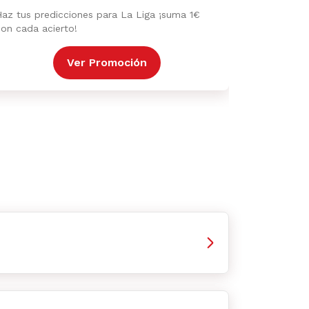
Haz tus predicciones para La Liga ¡suma 1€
con cada acierto!
Ver Promoción