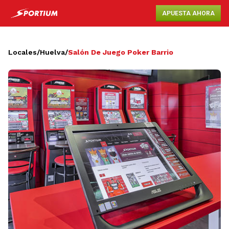
APUESTA AHORA
Locales
/
Huelva
/
Salón De Juego Poker Barrio