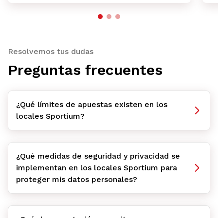
Resolvemos tus dudas
Preguntas frecuentes
¿Qué límites de apuestas existen en los
locales Sportium?
¿Qué medidas de seguridad y privacidad se
implementan en los locales Sportium para
proteger mis datos personales?