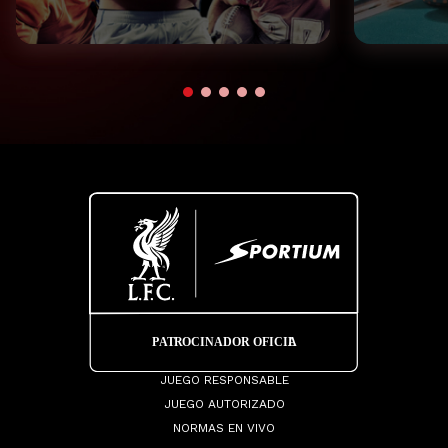
JUEGO RESPONSABLE
JUEGO AUTORIZADO
NORMAS EN VIVO