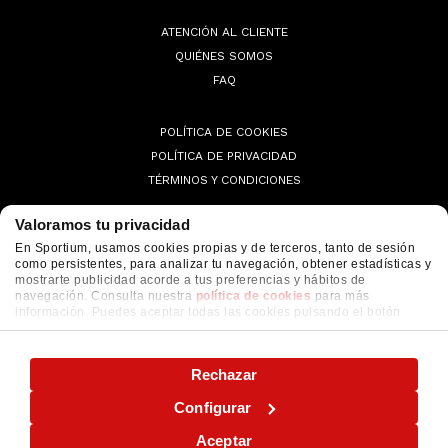
ATENCIÓN AL CLIENTE
QUIÉNES SOMOS
FAQ
POLÍTICA DE COOKIES
POLÍTICA DE PRIVACIDAD
TÉRMINOS Y CONDICIONES
Valoramos tu privacidad
En Sportium, usamos cookies propias y de terceros, tanto de sesión
como persistentes, para analizar tu navegación, obtener estadísticas y
© 2026 Sportium. All Rights Reserved.
mostrarte publicidad acorde a tus preferencias y hábitos de
navegación. Consulta nuestra
política de cookies
para más
información. Puedes aceptar todas las cookies pulsando el botón
"ACEPTAR" o configurarlas o rechazar su uso pulsando el botón
"CONFIGURAR"
Rechazar
Configurar
Aceptar