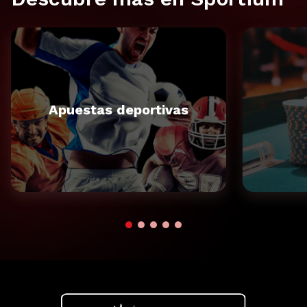
Apuestas deportivas