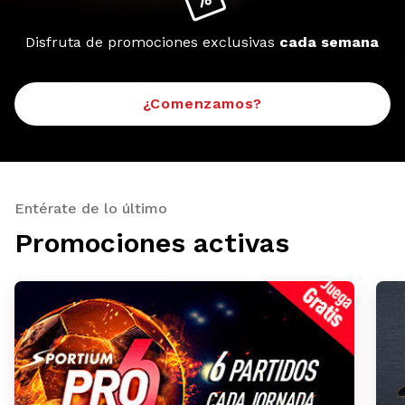
Disfruta de promociones exclusivas
cada semana
¿Comenzamos?
Entérate de lo último
Promociones activas