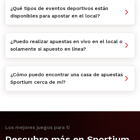
¿Qué tipos de eventos deportivos están
disponibles para apostar en el local?
¿Puedo realizar apuestas en vivo en el local o
solamente si apuesto en línea?
¿Cómo puedo encontrar una casa de apuestas
Sportium cerca de mí?
Los mejores juegos para ti
Descubre más en Sportium