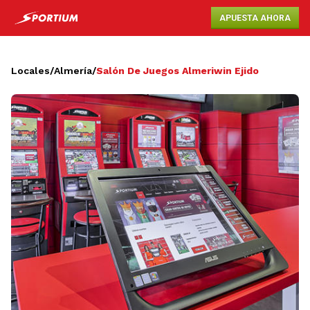
APUESTA AHORA
Locales
/
Almería
/
Salón De Juegos Almeriwin Ejido