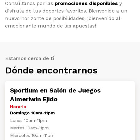
Consúltanos por las
promociones disponibles
y
disfruta de tus deportes favoritos. Bienvenido a un
nuevo horizonte de posibilidades, ¡bienvenido al
emocionante mundo de las apuestas!
Estamos cerca de tí
Dónde encontrarnos
Sportium en Salón de Juegos
Almeriwin Ejido
Horario
Domingo 10am-11pm
Lunes 10am-11pm
Martes 10am-11pm
Miércoles 10am-11pm